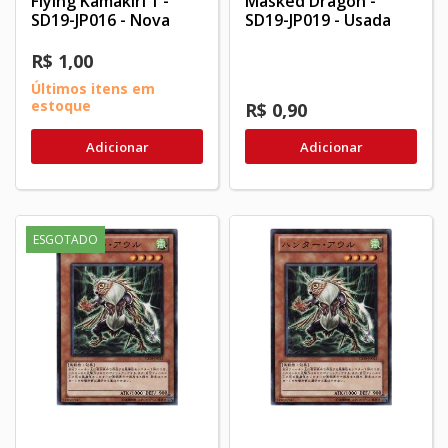
Flying Kamakiri 1 -
Masked Dragon -
SD19-JP016 - Nova
SD19-JP019 - Usada
R$ 1,00
Últimos itens em
estoque
R$ 0,90
Adicionar
Adicionar
ESGOTADO