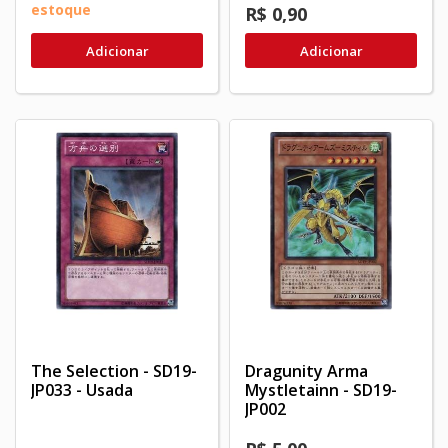
estoque
R$ 0,90
Adicionar
Adicionar
The Selection - SD19-
Dragunity Arma
JP033 - Usada
Mystletainn - SD19-
JP002