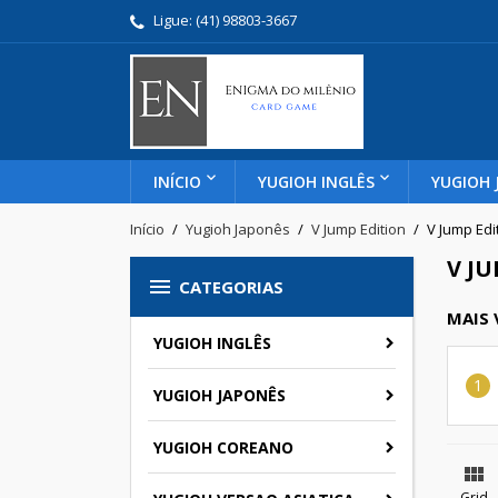
Ligue:
(41) 98803-3667
INÍCIO
YUGIOH INGLÊS
YUGIOH 
Início
Yugioh Japonês
V Jump Edition
V Jump Edit
V JU

CATEGORIAS
MAIS
YUGIOH INGLÊS
YUGIOH JAPONÊS
YUGIOH COREANO

Grid