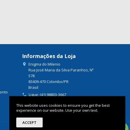
Informações da Loja
Enigma do Milenio

Rua José Maria da Silva Paranhos, Nº
578
83409-470 Colombo/PR
Brasil
onto
Ligue:
(41) 98803-3667

Envie um e-mail:

This website uses cookies to ensure you get the best
mail@enigmadomilenio.com.br
experience on our website. Use your own text.
ACCEPT