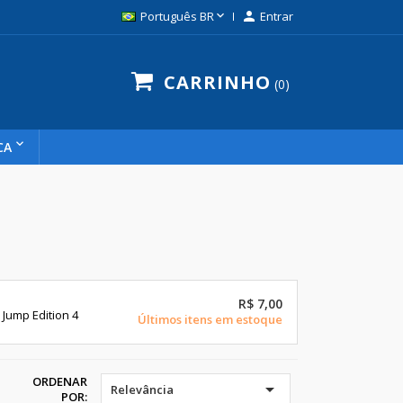

Português BR

Entrar
CARRINHO
0
CA
R$ 7,00
Jump Edition 4
Últimos itens em estoque
ORDENAR

Relevância
POR: