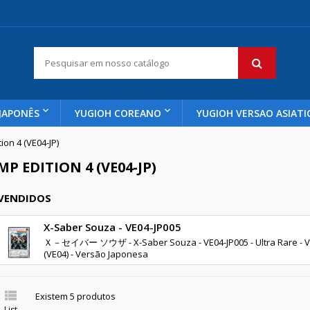
JAPONÊS
YUGIOH COREANO
YUGIOH VERSAO ASIATI
ion 4 (VE04-JP)
MP EDITION 4 (VE04-JP)
 VENDIDOS
X-Saber Souza - VE04-JP005
Ｘ－セイバー ソウザ - X-Saber Souza - VE04-JP005 - Ultra Rare - V 
(VE04) - Versão Japonesa

Existem 5 produtos
List