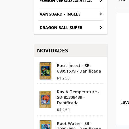
YUGIOH VERSAO ASIATICA
VANGUARD - INGLÊS
DRAGON BALL SUPER
NOVIDADES
Basic Insect - SB-
89091579 - Danificada
R$ 2,50
Ray & Temperature -
SB-85309439 -
Lav
Danificada
R$ 2,50
Root Water - SB-
39004808 - Danificada