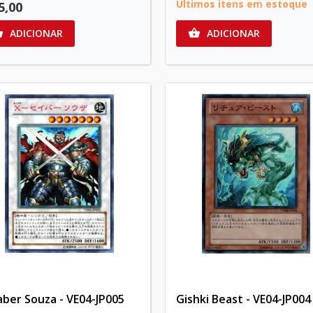
Últimos itens em estoque
5,00
ADICIONAR
ADICIONAR


aber Souza - VE04-JP005
Gishki Beast - VE04-JP004