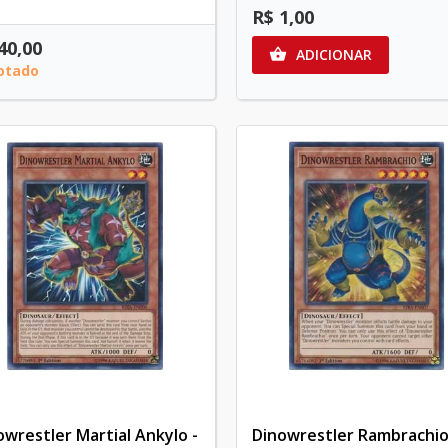
R$ 1,00
40,00
ADICIONAR

otado
owrestler Martial Ankylo -
Dinowrestler Rambrachio