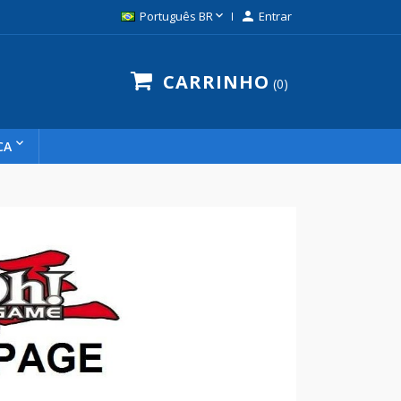

Português BR

Entrar
CARRINHO
0
CA