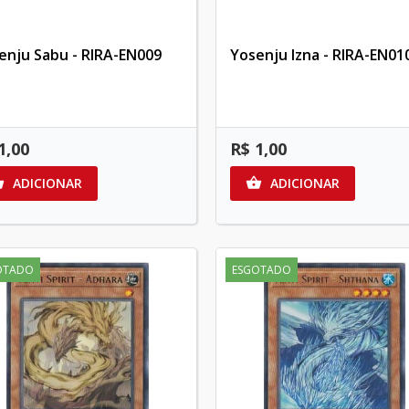
enju Sabu - RIRA-EN009
Yosenju Izna - RIRA-EN01
1,00
R$ 1,00
ADICIONAR
ADICIONAR


OTADO
ESGOTADO