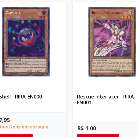
shell - RIRA-EN000
Rescue Interlacer - RIRA-
EN001
7,95
imos itens em estoque
R$ 1,00