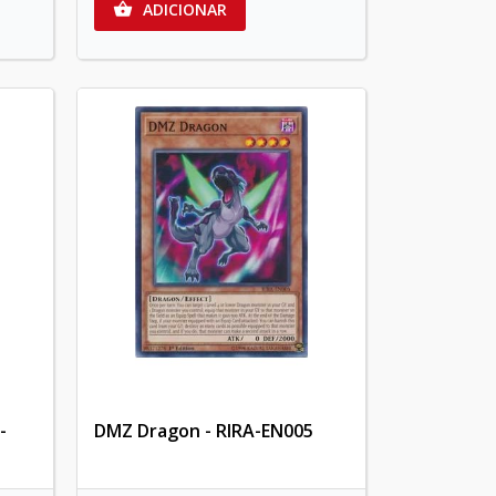
ADICIONAR

-
DMZ Dragon - RIRA-EN005