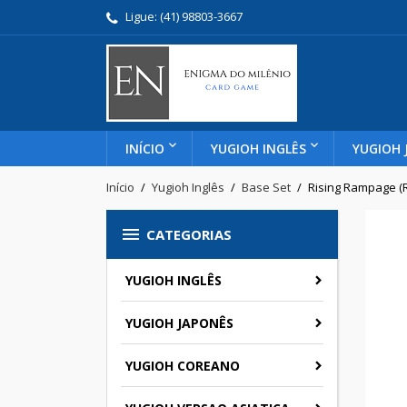
Ligue:
(41) 98803-3667
INÍCIO
YUGIOH INGLÊS
YUGIOH 
Início
Yugioh Inglês
Base Set
Rising Rampage (R

CATEGORIAS
YUGIOH INGLÊS
YUGIOH JAPONÊS
YUGIOH COREANO