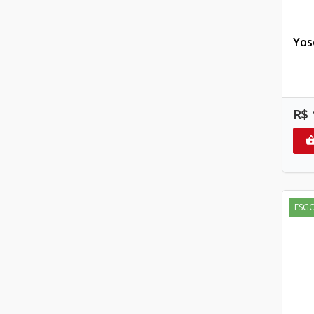
Yos
R$ 
ESG