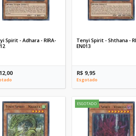
i Spirit - Adhara - RIRA-
Tenyi Spirit - Shthana - R
12
EN013
12,00
R$ 9,95
otado
Esgotado
ESGOTADO