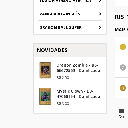
YUGIOH VERSAO ASIATICA
VANGUARD - INGLÊS
RIS
DRAGON BALL SUPER
MAIS
NOVIDADES
Dragon Zombie - B5-
66672569 - Danificada
R$ 2,50
Mystic Clown - B3-
47060154 - Danificada
R$ 3,00

Grid