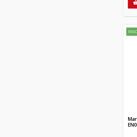
ESG
Mar
EN0