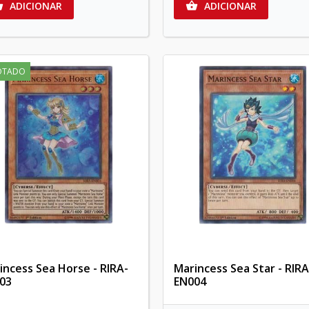
ADICIONAR
ADICIONAR


OTADO
incess Sea Horse - RIRA-
Marincess Sea Star - RIRA
03
EN004