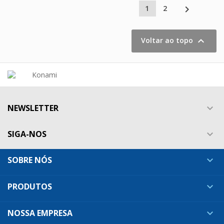

1
2

Voltar ao topo
NEWSLETTER

SIGA-NOS

SOBRE NÓS

PRODUTOS

NOSSA EMPRESA
