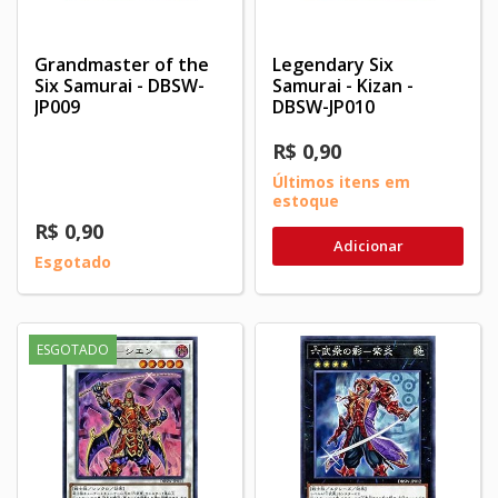
Grandmaster of the
Legendary Six
Six Samurai - DBSW-
Samurai - Kizan -
JP009
DBSW-JP010
R$ 0,90
Últimos itens em
estoque
R$ 0,90
Adicionar
Esgotado
ESGOTADO