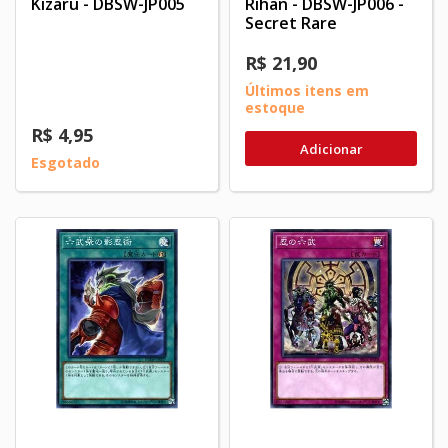
Kizaru - DBSW-JP005
Rihan - DBSW-JP006 -
Secret Rare
R$ 21,90
Últimos itens em
estoque
R$ 4,95
Adicionar
Esgotado