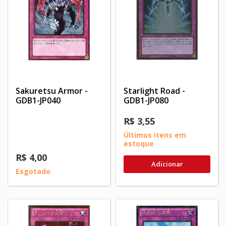
Sakuretsu Armor -
Starlight Road -
GDB1-JP040
GDB1-JP080
R$ 3,55
Últimos itens em
estoque
R$ 4,00
Adicionar
Esgotado