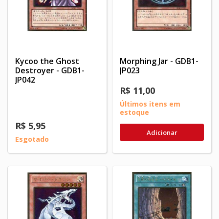
Kycoo the Ghost
Morphing Jar - GDB1-
Destroyer - GDB1-
JP023
JP042
R$ 11,00
Últimos itens em
estoque
R$ 5,95
Adicionar
Esgotado