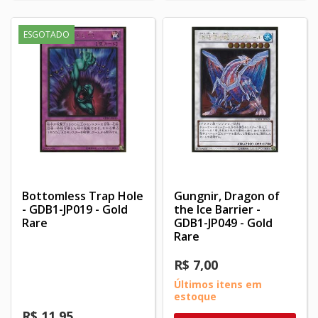
ESGOTADO
Bottomless Trap Hole
Gungnir, Dragon of
- GDB1-JP019 - Gold
the Ice Barrier -
Rare
GDB1-JP049 - Gold
Rare
R$ 7,00
Últimos itens em
estoque
R$ 11,95