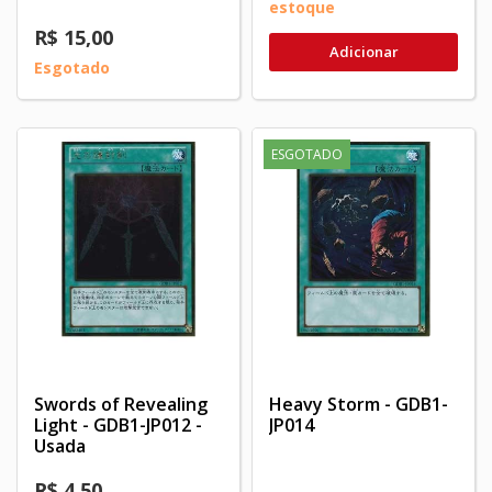
estoque
R$ 15,00
Adicionar
Esgotado
ESGOTADO
Swords of Revealing
Heavy Storm - GDB1-
Light - GDB1-JP012 -
JP014
Usada
R$ 4,50