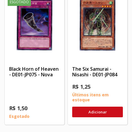
ESGOTADO
Black Horn of Heaven
The Six Samurai -
- DE01-JP075 - Nova
Nisashi - DE01-JP084
R$ 1,25
Últimos itens em
estoque
R$ 1,50
Adicionar
Esgotado