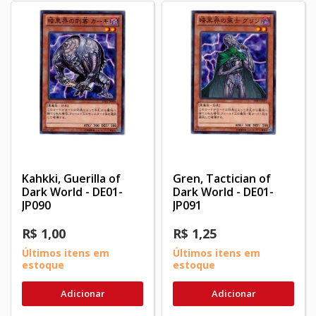
Kahkki, Guerilla of
Gren, Tactician of
Dark World - DE01-
Dark World - DE01-
JP090
JP091
R$ 1,00
R$ 1,25
Últimos itens em
Últimos itens em
estoque
estoque
Adicionar
Adicionar