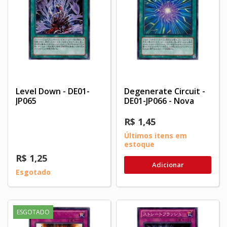
Level Down - DE01-
Degenerate Circuit -
JP065
DE01-JP066 - Nova
R$ 1,45
Últimos itens em
estoque
R$ 1,25
Adicionar
Esgotado
ESGOTADO