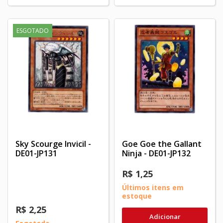
ESGOTADO
Sky Scourge Invicil -
Goe Goe the Gallant
DE01-JP131
Ninja - DE01-JP132
R$ 1,25
Últimos itens em
estoque
R$ 2,25
Adicionar