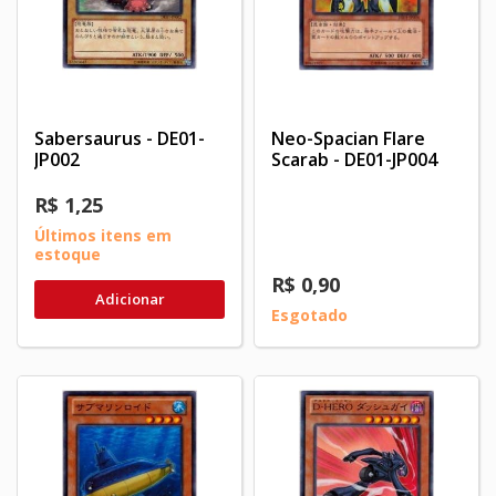
Sabersaurus - DE01-
Neo-Spacian Flare
JP002
Scarab - DE01-JP004
R$ 1,25
Últimos itens em
estoque
R$ 0,90
Adicionar
Esgotado