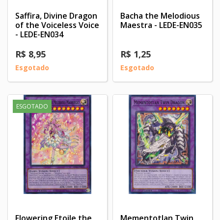
Saffira, Divine Dragon
Bacha the Melodious
of the Voiceless Voice
Maestra - LEDE-EN035
- LEDE-EN034
R$ 8,95
R$ 1,25
Esgotado
Esgotado
ESGOTADO
Flowering Etoile the
Mementotlan Twin