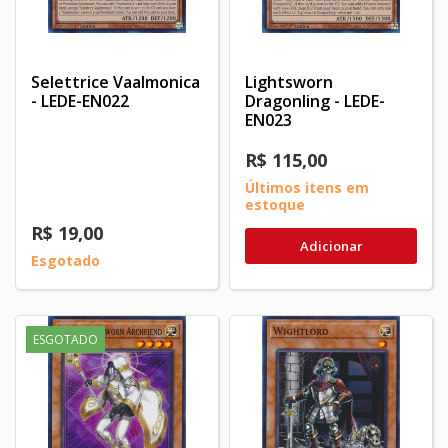
Selettrice Vaalmonica
Lightsworn
- LEDE-EN022
Dragonling - LEDE-
EN023
R$ 115,00
Últimos itens em
estoque
R$ 19,00
Adicionar
Esgotado
ESGOTADO