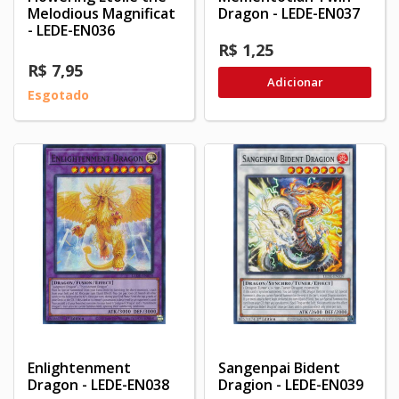
Melodious Magnificat
Dragon - LEDE-EN037
- LEDE-EN036
R$ 1,25
R$ 7,95
Adicionar
Esgotado
Enlightenment
Sangenpai Bident
Dragon - LEDE-EN038
Dragion - LEDE-EN039