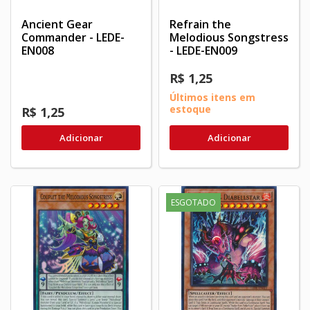
Ancient Gear
Refrain the
Commander - LEDE-
Melodious Songstress
EN008
- LEDE-EN009
R$ 1,25
Últimos itens em
estoque
R$ 1,25
Adicionar
Adicionar
ESGOTADO