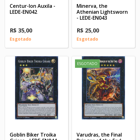
Centur-Ion Auxila -
Minerva, the
LEDE-EN042
Athenian Lightsworn
- LEDE-EN043
R$ 35,00
R$ 25,00
Esgotado
Esgotado
ESGOTADO
Goblin Biker Troika
Varudras, the Final