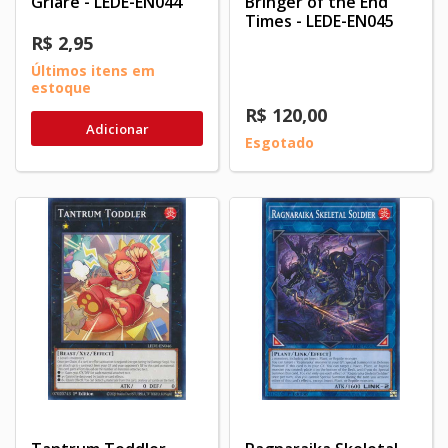
Griare - LEDE-EN044
Bringer of the End
Times - LEDE-EN045
R$ 2,95
Últimos itens em
estoque
R$ 120,00
Adicionar
Esgotado