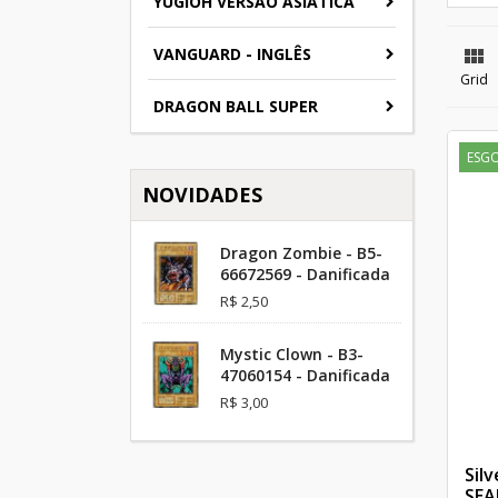
YUGIOH VERSAO ASIATICA
VANGUARD - INGLÊS

Grid
DRAGON BALL SUPER
ESG
NOVIDADES
Dragon Zombie - B5-
66672569 - Danificada
R$ 2,50
Mystic Clown - B3-
47060154 - Danificada
R$ 3,00
Sil
SEA