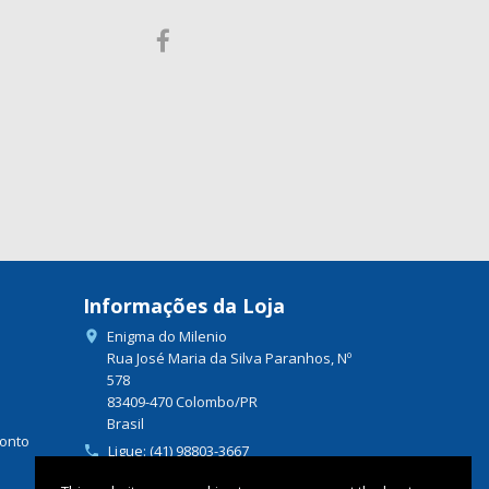
Informações da Loja
Enigma do Milenio

Rua José Maria da Silva Paranhos, Nº
578
83409-470 Colombo/PR
Brasil
onto
Ligue:
(41) 98803-3667

Envie um e-mail:
