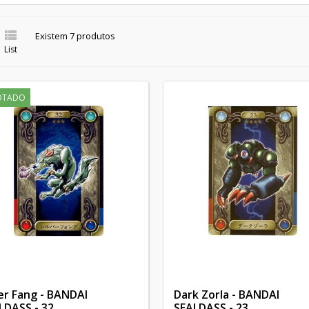

Existem 7 produtos
List
OTADO
ver Fang - BANDAI
Dark Zorla - BANDAI
LDASS - 32
SEALDASS - 23