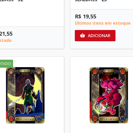
R$ 19,55
Últimos itens em estoque
21,55
ADICIONAR

otado
OTADO