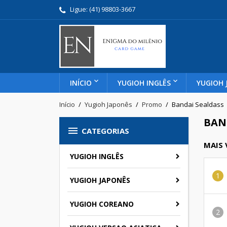
Ligue:
(41) 98803-3667
INÍCIO
YUGIOH INGLÊS
YUGIOH 
Início
Yugioh Japonês
Promo
Bandai Sealdass
BAN

CATEGORIAS
MAIS
YUGIOH INGLÊS
YUGIOH JAPONÊS
YUGIOH COREANO