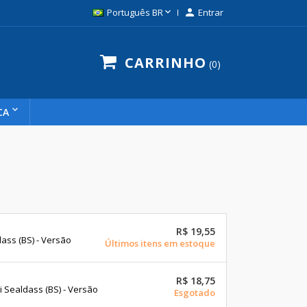

Português BR

Entrar
CARRINHO
0
CA
R$ 19,55
ss (BS) - Versão
Últimos itens em estoque
R$ 18,75
Sealdass (BS) - Versão
Esgotado