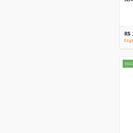
R$ 
Esg
ESG