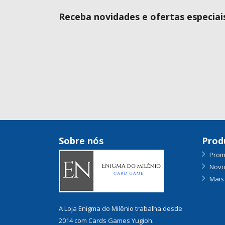
Receba novidades e ofertas especiai
Sobre nós
Prod
Prom
Novo
Mais
A Loja Enigma do Milênio trabalha desde
2014 com Cards Games Yugioh.