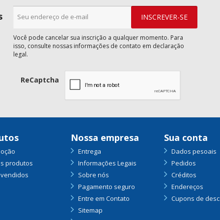
s
Você pode cancelar sua inscrição a qualquer momento. Para
isso, consulte nossas informações de contato em declaração
legal.
ReCaptcha
utos
Nossa empresa
Sua conta
oção
Entrega
Dados pesoais
s produtos
Informações Legais
Pedidos
 vendidos
Sobre nós
Créditos
Pagamento seguro
Endereços
Entre em Contato
Cupons de desc
Sitemap