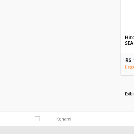
Hit
SEA
R$ 
Esg
Exib