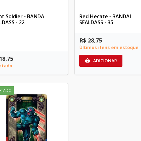
ht Soldier - BANDAI
Red Hecate - BANDAI
LDASS - 22
SEALDASS - 35
R$ 28,75
Últimos itens em estoque
18,75
ADICIONAR

otado
OTADO