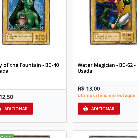
ry of the Fountain - BC-40
Water Magician - BC-62 -
sada
Usada
R$ 13,00
Últimos itens em estoque
12,50
ADICIONAR
ADICIONAR


OTADO