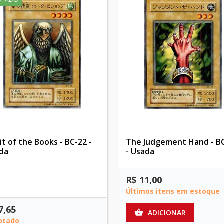
it of the Books - BC-22 -
The Judgement Hand - B
da
- Usada
R$ 11,00
Últimos itens em estoque
7,65
ADICIONAR

otado