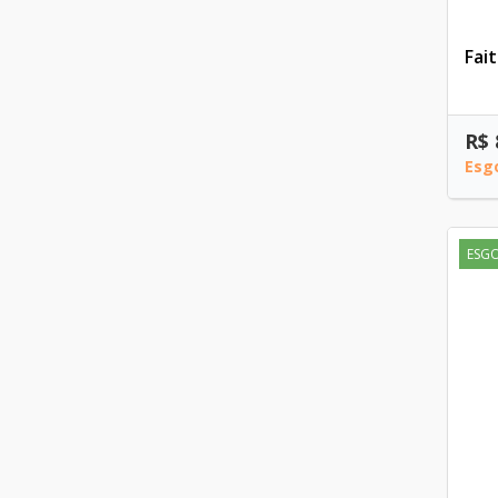
Fait
R$ 
Esg
ESG