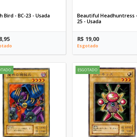
h Bird - BC-23 - Usada
Beautiful Headhuntress -
25 - Usada
8,95
R$ 19,00
otado
Esgotado
OTADO
ESGOTADO