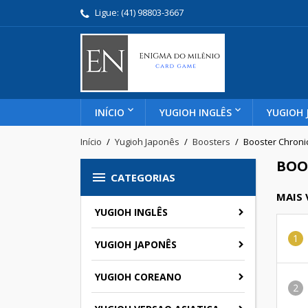
Ligue:
(41) 98803-3667
INÍCIO
YUGIOH INGLÊS
YUGIOH 
Início
Yugioh Japonês
Boosters
Booster Chronic
BOO

CATEGORIAS
MAIS
YUGIOH INGLÊS
YUGIOH JAPONÊS
YUGIOH COREANO