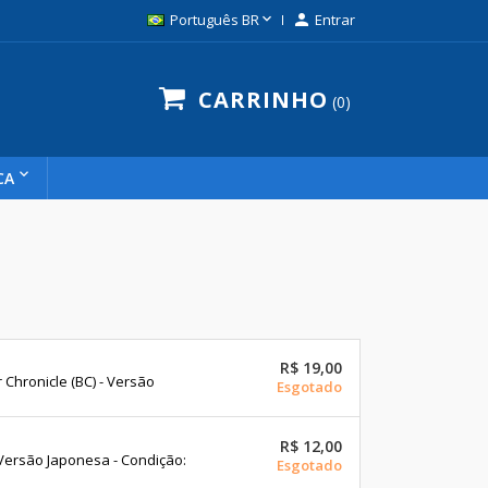

Português BR

Entrar
CARRINHO
0
CA
R$ 19,00
hronicle (BC) - Versão
Esgotado
R$ 12,00
 Versão Japonesa - Condição:
Esgotado