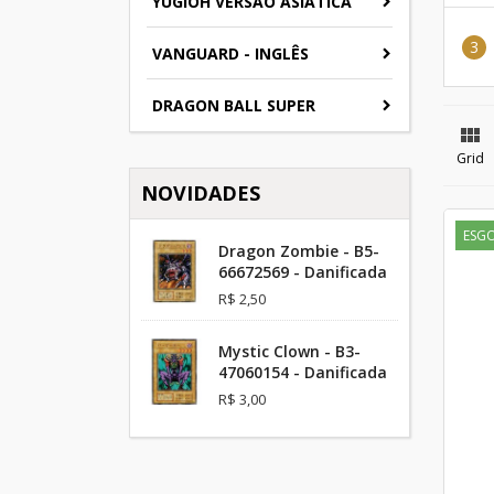
YUGIOH VERSAO ASIATICA
VANGUARD - INGLÊS
DRAGON BALL SUPER

Grid
NOVIDADES
ESG
Dragon Zombie - B5-
66672569 - Danificada
R$ 2,50
Mystic Clown - B3-
47060154 - Danificada
R$ 3,00