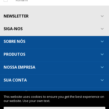
NEWSLETTER

SIGA-NOS

SOBRE NÓS

PRODUTOS

NOSSA EMPRESA

SUA CONTA

INFORMAÇÕES DA LOJA

This website uses cookies to ensure you get the best experience on
our website. Use your own text.