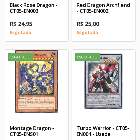
Black Rose Dragon -
Red Dragon Archfiend
CT05-EN003
- CT05-EN002
R$ 24,95
R$ 25,00
Esgotado
Esgotado
ESGOTADO
ESGOTADO
Montage Dragon -
Turbo Warrior - CT05-
CT05-ENS01
EN004 - Usada