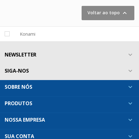

Voltar ao topo
NEWSLETTER

SIGA-NOS

SOBRE NÓS

PRODUTOS

NOSSA EMPRESA

SUA CONTA
