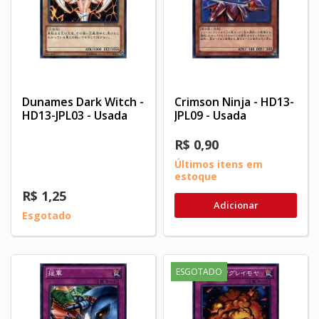
Dunames Dark Witch -
Crimson Ninja - HD13-
HD13-JPL03 - Usada
JPL09 - Usada
R$ 0,90
Últimos itens em
estoque
R$ 1,25
Adicionar
Esgotado
ESGOTADO