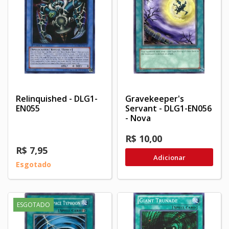
Relinquished - DLG1-
Gravekeeper's
EN055
Servant - DLG1-EN056
- Nova
R$ 10,00
R$ 7,95
Adicionar
Esgotado
ESGOTADO