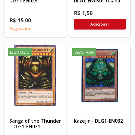
DLG1-EN029
DLG1-EN030 - Usada
R$ 1,50
R$ 15,00
Adicionar
Esgotado
ESGOTADO
ESGOTADO
Sanga of the Thunder
Kazejin - DLG1-EN032
- DLG1-EN031