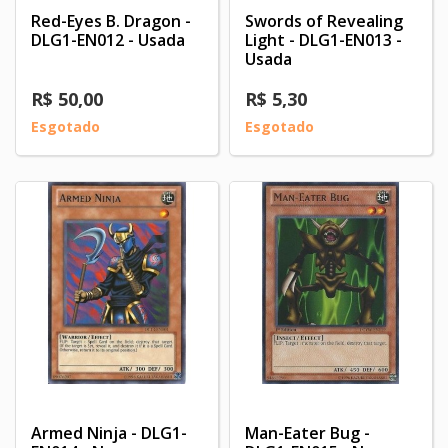
Red-Eyes B. Dragon -
Swords of Revealing
DLG1-EN012 - Usada
Light - DLG1-EN013 -
Usada
R$ 50,00
R$ 5,30
Esgotado
Esgotado
Armed Ninja - DLG1-
Man-Eater Bug -