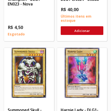
EN023 - Nova
R$ 40,00
Últimos itens em
estoque
R$ 4,50
Adicionar
Esgotado
Summoned Skull -
Harpie Lady - DLG1-