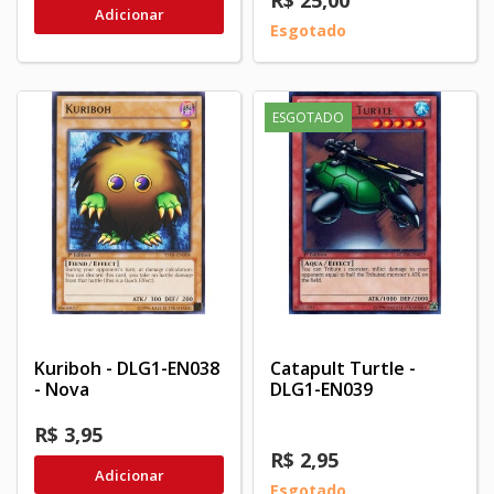
R$ 25,00
Adicionar
Esgotado
ESGOTADO
Kuriboh - DLG1-EN038
Catapult Turtle -
- Nova
DLG1-EN039
R$ 3,95
R$ 2,95
Adicionar
Esgotado