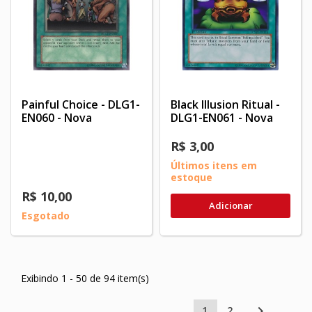
Painful Choice - DLG1-
Black Illusion Ritual -
EN060 - Nova
DLG1-EN061 - Nova
R$ 3,00
Últimos itens em
estoque
R$ 10,00
Adicionar
Esgotado
Exibindo 1 - 50 de 94 item(s)

1
2