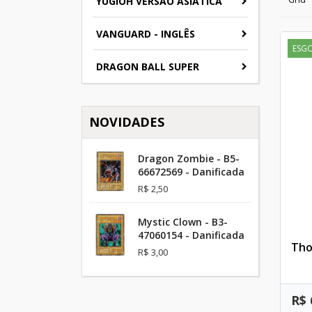
YUGIOH VERSAO ASIATICA
VANGUARD - INGLÊS
ESG
DRAGON BALL SUPER
NOVIDADES
Dragon Zombie - B5-
66672569 - Danificada
R$ 2,50
Mystic Clown - B3-
47060154 - Danificada
Tho
R$ 3,00
R$ 