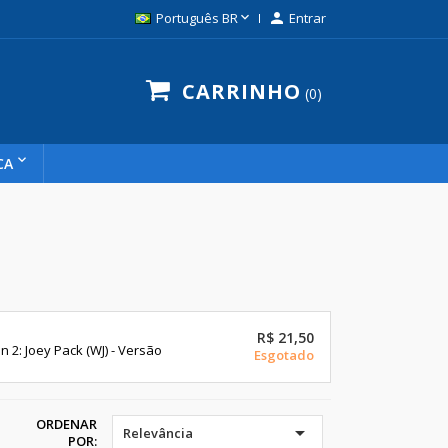

Português BR

Entrar
CARRINHO
0
CA
R$ 21,50
2: Joey Pack (WJ) - Versão
Esgotado
ORDENAR

Relevância
POR: