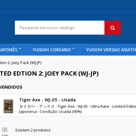
JAPONÊS
YUGIOH COREANO
YUGIOH VERSAO ASIATI
tion 2: Joey Pack (WJ-JP)
TED EDTION 2: JOEY PACK (WJ-JP)
 VENDIDOS
Tiger Axe - WJ-05 - Usada
タイガー・アックス - Tiger Axe - WJ-05 - Ultra Rare - Limited Edition 
Japonesa - Condição: Usada (90%)

Existem 2 produtos
List