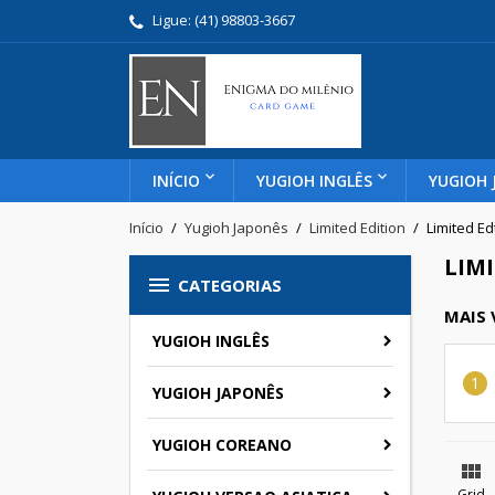
Ligue:
(41) 98803-3667
INÍCIO
YUGIOH INGLÊS
YUGIOH 
Início
Yugioh Japonês
Limited Edition
Limited Ed
LIMI

CATEGORIAS
MAIS
YUGIOH INGLÊS
YUGIOH JAPONÊS
YUGIOH COREANO

Grid