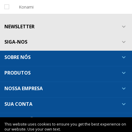
NEWSLETTER

SIGA-NOS

SOBRE NÓS

PRODUTOS

NOSSA EMPRESA

SUA CONTA

INFORMAÇÕES DA LOJA

This website uses cookies to ensure you get the best experience on
our website. Use your own text.