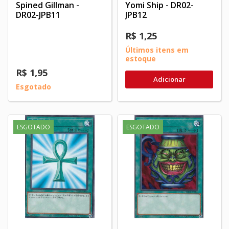
Spined Gillman -
Yomi Ship - DR02-
DR02-JPB11
JPB12
R$ 1,25
Últimos itens em
estoque
R$ 1,95
Adicionar
Esgotado
ESGOTADO
ESGOTADO