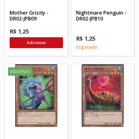
Mother Grizzly -
Nightmare Penguin -
DR02-JPB09
DR02-JPB10
R$ 1,25
R$ 1,25
Adicionar
Esgotado
ESGOTADO