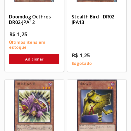
Doomdog Octhros -
Stealth Bird - DR02-
DR02-JPA12
JPA13
R$ 1,25
Últimos itens em
estoque
R$ 1,25
Adicionar
Esgotado