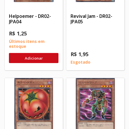
Helpoemer - DR02-
Revival Jam - DR02-
JPA04
JPA05
R$ 1,25
Últimos itens em
estoque
R$ 1,95
Adicionar
Esgotado