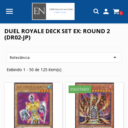

0
DUEL ROYALE DECK SET EX: ROUND 2
(DR02-JP)

Relevância
Exibindo 1 - 50 de 125 item(s)
ESGOTADO