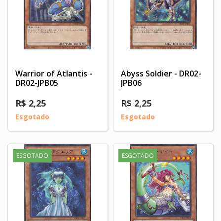
Warrior of Atlantis -
Abyss Soldier - DR02-
DR02-JPB05
JPB06
R$ 2,25
R$ 2,25
Esgotado
Esgotado
ESGOTADO
ESGOTADO