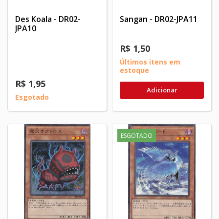
Des Koala - DR02-
Sangan - DR02-JPA11
JPA10
R$ 1,50
Últimos itens em
estoque
R$ 1,95
Adicionar
Esgotado
ESGOTADO