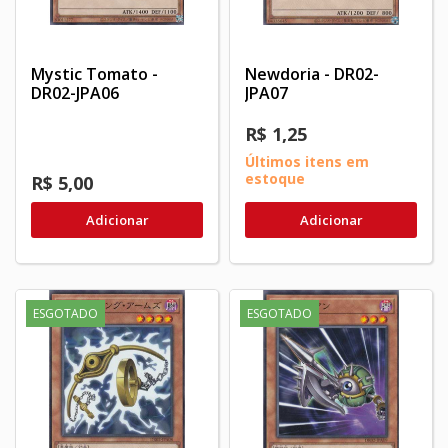
Mystic Tomato -
Newdoria - DR02-
DR02-JPA06
JPA07
R$ 1,25
Últimos itens em
estoque
R$ 5,00
Adicionar
Adicionar
ESGOTADO
ESGOTADO