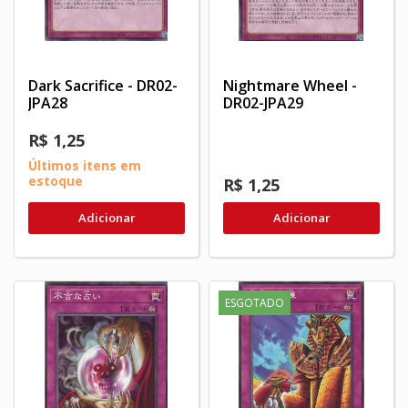
Dark Sacrifice - DR02-
Nightmare Wheel -
JPA28
DR02-JPA29
R$ 1,25
Últimos itens em
estoque
R$ 1,25
Adicionar
Adicionar
ESGOTADO