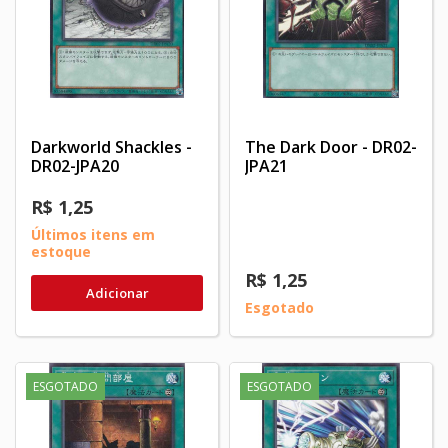
Darkworld Shackles -
The Dark Door - DR02-
DR02-JPA20
JPA21
R$ 1,25
Últimos itens em
estoque
R$ 1,25
Adicionar
Esgotado
ESGOTADO
ESGOTADO