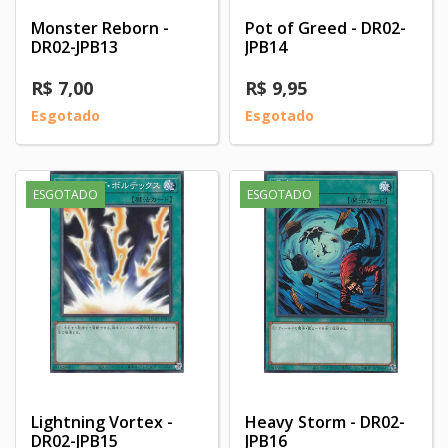
Monster Reborn -
Pot of Greed - DR02-
DR02-JPB13
JPB14
R$ 7,00
R$ 9,95
Esgotado
Esgotado
ESGOTADO
ESGOTADO
Lightning Vortex -
Heavy Storm - DR02-
DR02-JPB15
JPB16