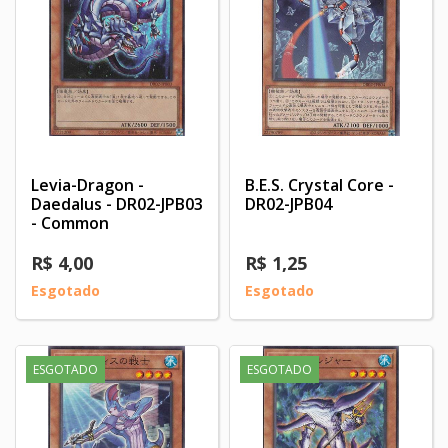
Levia-Dragon -
B.E.S. Crystal Core -
Daedalus - DR02-JPB03
DR02-JPB04
- Common
R$ 4,00
R$ 1,25
Esgotado
Esgotado
ESGOTADO
ESGOTADO