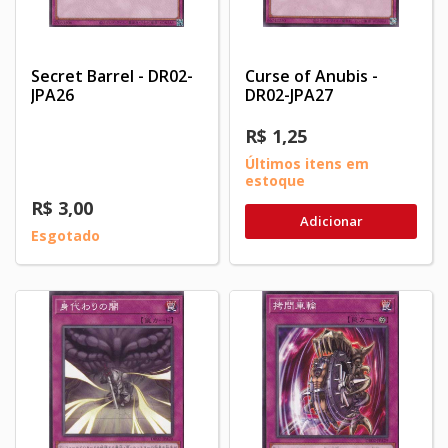
Secret Barrel - DR02-
Curse of Anubis -
JPA26
DR02-JPA27
R$ 1,25
Últimos itens em
estoque
R$ 3,00
Adicionar
Esgotado