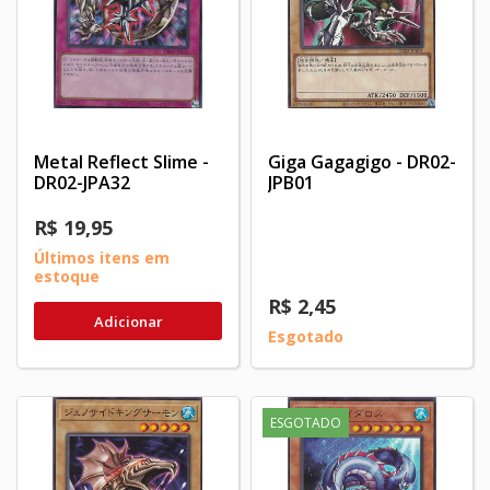
Metal Reflect Slime -
Giga Gagagigo - DR02-
DR02-JPA32
JPB01
R$ 19,95
Últimos itens em
estoque
R$ 2,45
Adicionar
Esgotado
ESGOTADO