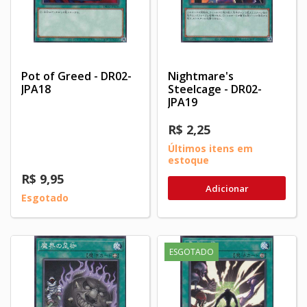
Pot of Greed - DR02-
Nightmare's
JPA18
Steelcage - DR02-
JPA19
R$ 2,25
Últimos itens em
estoque
R$ 9,95
Adicionar
Esgotado
ESGOTADO