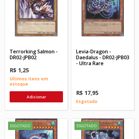
Terrorking Salmon -
Levia-Dragon -
DR02-JPB02
Daedalus - DR02-JPB03
- Ultra Rare
R$ 1,25
Últimos itens em
estoque
R$ 17,95
Adicionar
Esgotado
ESGOTADO
ESGOTADO