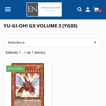

0
YU-GI-OH! GX VOLUME 3 (YG03)

Relevância
Exibindo 1 - 1 de 1 item(s)
ESGOTADO