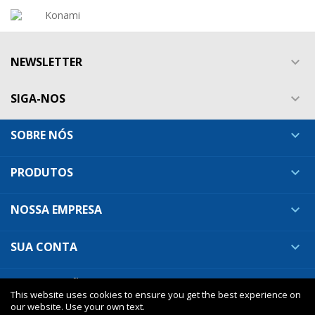
NEWSLETTER

SIGA-NOS

SOBRE NÓS

PRODUTOS

NOSSA EMPRESA

SUA CONTA

INFORMAÇÕES DA LOJA

This website uses cookies to ensure you get the best experience on
our website. Use your own text.