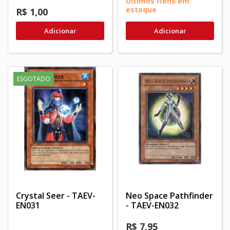
Últimos itens em
estoque
R$ 1,00
Adicionar
Adicionar
ESGOTADO
Crystal Seer - TAEV-
Neo Space Pathfinder
EN031
- TAEV-EN032
R$ 7,95