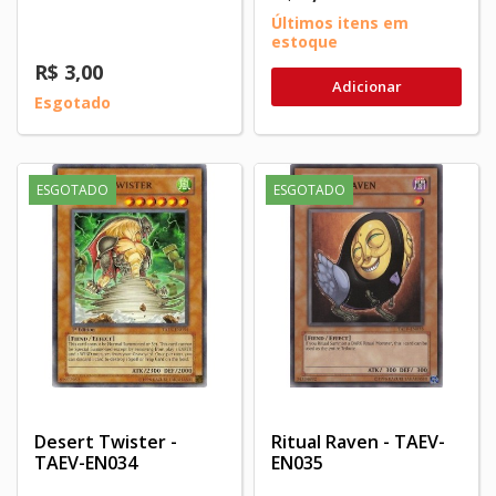
Últimos itens em
estoque
R$ 3,00
Adicionar
Esgotado
ESGOTADO
ESGOTADO
Desert Twister -
Ritual Raven - TAEV-
TAEV-EN034
EN035