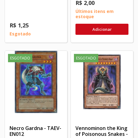
R$ 2,00
Últimos itens em
estoque
R$ 1,25
Adicionar
Esgotado
ESGOTADO
ESGOTADO
Necro Gardna - TAEV-
Vennominon the King
EN012
of Poisonous Snakes -