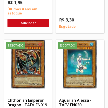
R$ 1,95
Últimos itens em
estoque
R$ 3,30
Adicionar
Esgotado
ESGOTADO
ESGOTADO
Chthonian Emperor
Aquarian Alessa -
Dragon - TAEV-EN019
TAEV-EN020