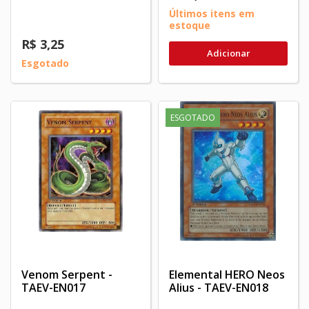
Últimos itens em
estoque
R$ 3,25
Adicionar
Esgotado
ESGOTADO
Venom Serpent -
Elemental HERO Neos
TAEV-EN017
Alius - TAEV-EN018