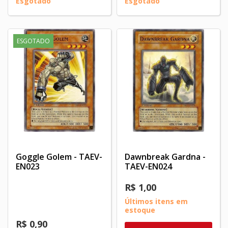
Esgotado
Esgotado
ESGOTADO
Goggle Golem - TAEV-
Dawnbreak Gardna -
EN023
TAEV-EN024
R$ 1,00
Últimos itens em
estoque
R$ 0,90