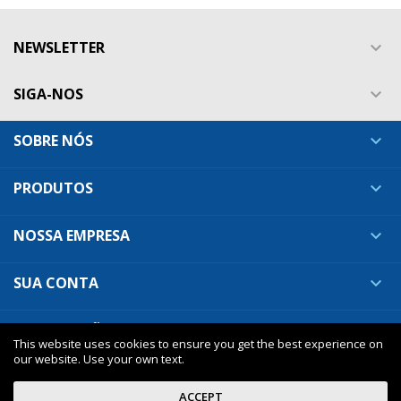
NEWSLETTER

SIGA-NOS

SOBRE NÓS

PRODUTOS

NOSSA EMPRESA

SUA CONTA

INFORMAÇÕES DA LOJA

This website uses cookies to ensure you get the best experience on
our website. Use your own text.
ACCEPT
Nuveo - premium Prestashop theme