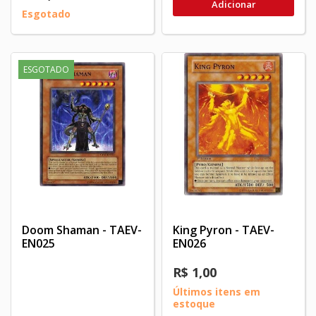
Adicionar
Esgotado
ESGOTADO
Doom Shaman - TAEV-
King Pyron - TAEV-
EN025
EN026
R$ 1,00
Últimos itens em
estoque