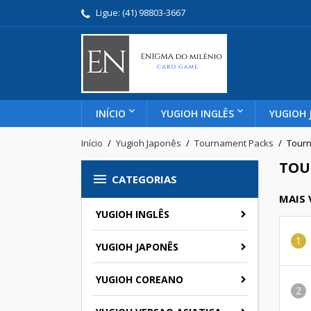
Ligue:
(41) 98803-3667
INÍCIO
YUGIOH INGLÊS
YUGIOH 
Início
Yugioh Japonês
Tournament Packs
Tourn
TOU

CATEGORIAS
MAIS
YUGIOH INGLÊS
YUGIOH JAPONÊS
YUGIOH COREANO