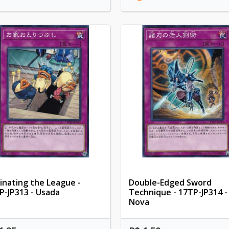
minating the League -
Double-Edged Sword
P-JP313 - Usada
Technique - 17TP-JP314 -
Nova