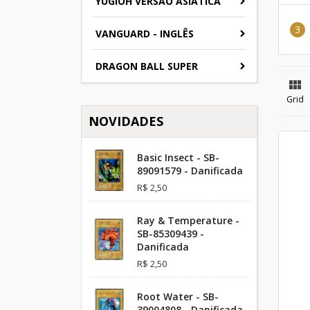
YUGIOH VERSAO ASIATICA
VANGUARD - INGLÊS
DRAGON BALL SUPER

Grid
NOVIDADES
Basic Insect - SB-
89091579 - Danificada
R$ 2,50
Ray & Temperature -
SB-85309439 -
Danificada
R$ 2,50
Root Water - SB-
39004808 - Danificada