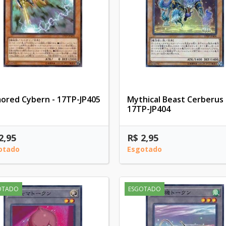
ored Cybern - 17TP-JP405
Mythical Beast Cerberus 
17TP-JP404
2,95
R$ 2,95
otado
Esgotado
OTADO
ESGOTADO