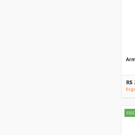
Arm
R$ 
Esg
ESG