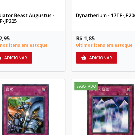
diator Beast Augustus -
Dynatherium - 17TP-JP20
P-JP205
2,95
R$ 1,85
imos itens em estoque
Últimos itens em estoque
ADICIONAR
ADICIONAR


ESGOTADO