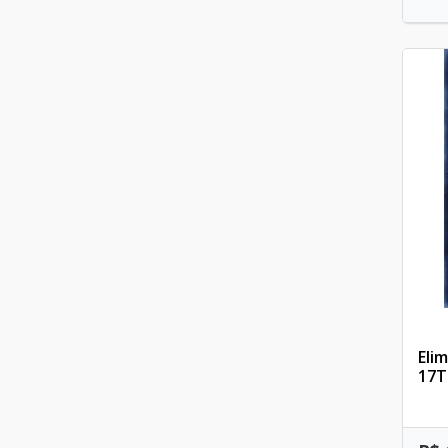
Eli
17T