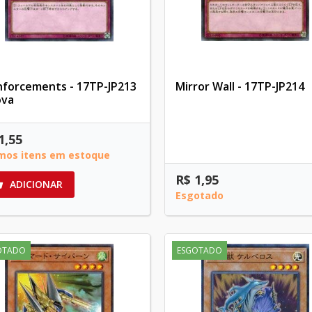
nforcements - 17TP-JP213
Mirror Wall - 17TP-JP214
ova
1,55
imos itens em estoque
R$ 1,95
ADICIONAR

Esgotado
OTADO
ESGOTADO