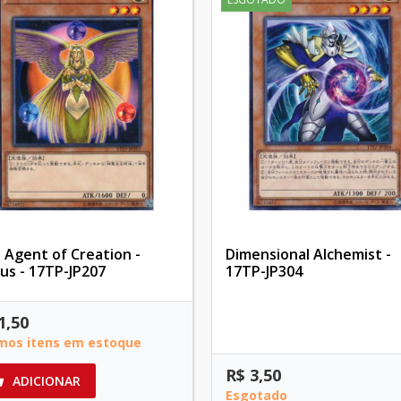
 Agent of Creation -
Dimensional Alchemist -
us - 17TP-JP207
17TP-JP304
1,50
imos itens em estoque
R$ 3,50
ADICIONAR

Esgotado