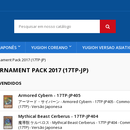
JAPONÊS
YUGIOH COREANO
YUGIOH VERSAO ASIATI
ament Pack 2017 (17TP-JP)
RNAMENT PACK 2017 (17TP-JP)
 VENDIDOS
Armored Cybern - 17TP-JP405
アーマード・サイバーン - Armored Cybern - 17TP-JP405 - Common - 
(17TP) - Versão Japonesa
Mythical Beast Cerberus - 17TP-JP404
魔導獣 ケルベロス - Mythical Beast Cerberus - 17TP-JP404 - Commo
(17TP) - Versão Japonesa