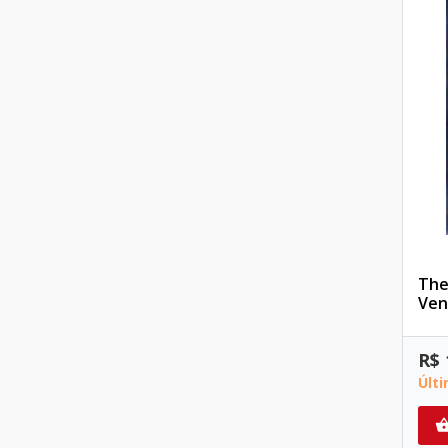
The
Ven
R$ 
Últ