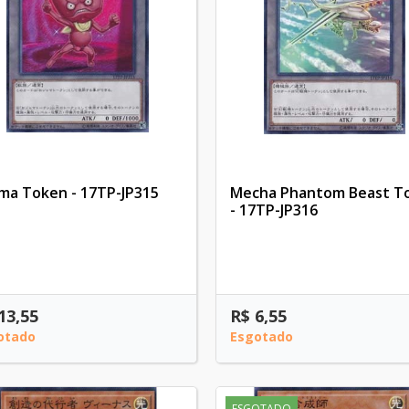
ma Token - 17TP-JP315
Mecha Phantom Beast T
- 17TP-JP316
13,55
R$ 6,55
otado
Esgotado
ESGOTADO