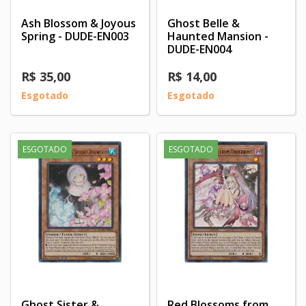
Ash Blossom & Joyous
Ghost Belle &
Spring - DUDE-EN003
Haunted Mansion -
DUDE-EN004
R$ 35,00
R$ 14,00
Esgotado
Esgotado
ESGOTADO
ESGOTADO
Ghost Sister &
Red Blossoms from