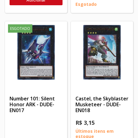
Esgotado
ESGOTADO
Number 101: Silent
Castel, the Skyblaster
Honor ARK - DUDE-
Musketeer - DUDE-
EN017
EN018
R$ 3,15
Últimos itens em
estoque