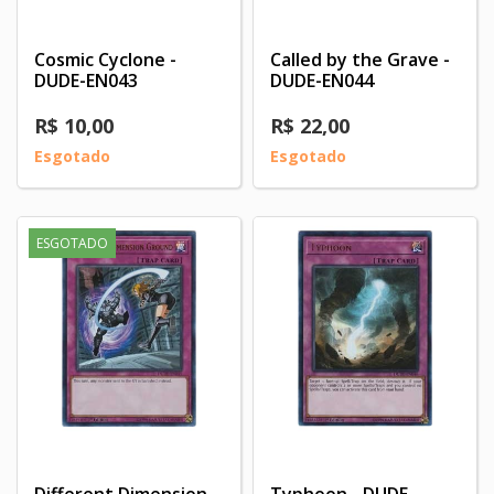
Cosmic Cyclone -
Called by the Grave -
DUDE-EN043
DUDE-EN044
R$ 10,00
R$ 22,00
Esgotado
Esgotado
ESGOTADO
Different Dimension
Typhoon - DUDE-