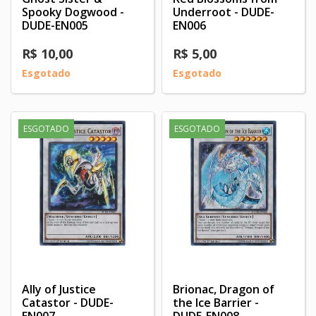
Spooky Dogwood -
Underroot - DUDE-
DUDE-EN005
EN006
R$ 10,00
R$ 5,00
Esgotado
Esgotado
ESGOTADO
ESGOTADO
Ally of Justice
Brionac, Dragon of
Catastor - DUDE-
the Ice Barrier -
EN007
DUDE-EN008