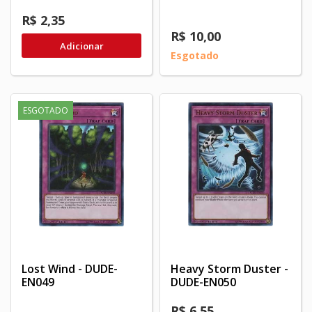
R$ 2,35
R$ 10,00
Adicionar
Esgotado
ESGOTADO
Lost Wind - DUDE-
Heavy Storm Duster -
EN049
DUDE-EN050
R$ 6,55