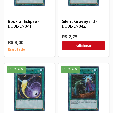
Book of Eclipse -
Silent Graveyard -
DUDE-EN041
DUDE-EN042
R$ 2,75
R$ 3,00
Adicionar
Esgotado
ESGOTADO
ESGOTADO