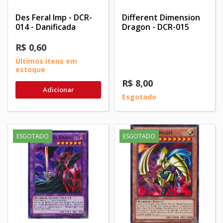
Des Feral Imp - DCR-
Different Dimension
014 - Danificada
Dragon - DCR-015
R$ 0,60
Últimos itens em
estoque
R$ 8,00
Adicionar
Esgotado
ESGOTADO
ESGOTADO