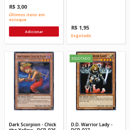
R$ 3,00
Últimos itens em
estoque
R$ 1,95
Adicionar
Esgotado
ESGOTADO
Dark Scorpion - Chick
D.D. Warrior Lady -