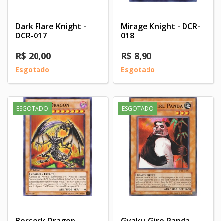
Dark Flare Knight -
Mirage Knight - DCR-
DCR-017
018
R$ 20,00
R$ 8,90
Esgotado
Esgotado
ESGOTADO
ESGOTADO
Berserk Dragon -
Gyaku-Gire Panda -