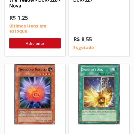
the Yellow - DCR-026 -
DCR-027
Nova
R$ 1,25
Últimos itens em
estoque
R$ 8,55
Adicionar
Esgotado