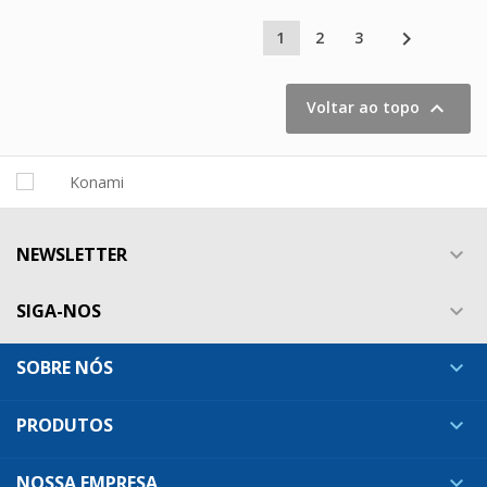

1
2
3

Voltar ao topo
NEWSLETTER

SIGA-NOS

SOBRE NÓS

PRODUTOS

NOSSA EMPRESA
