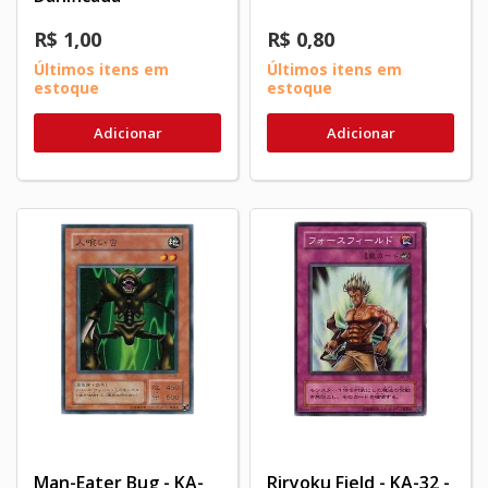
R$ 1,00
R$ 0,80
Últimos itens em
Últimos itens em
estoque
estoque
Adicionar
Adicionar
Man-Eater Bug - KA-
Riryoku Field - KA-32 -