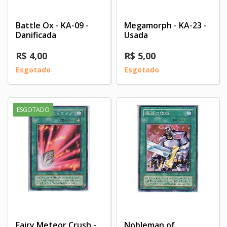
Battle Ox - KA-09 -
Megamorph - KA-23 -
Danificada
Usada
R$ 4,00
R$ 5,00
Esgotado
Esgotado
ESGOTADO
Fairy Meteor Crush -
Nobleman of