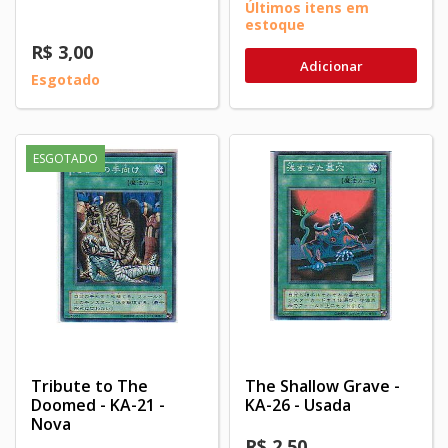
Últimos itens em
estoque
R$ 3,00
Adicionar
Esgotado
ESGOTADO
Tribute to The
The Shallow Grave -
Doomed - KA-21 -
KA-26 - Usada
Nova
R$ 2,50