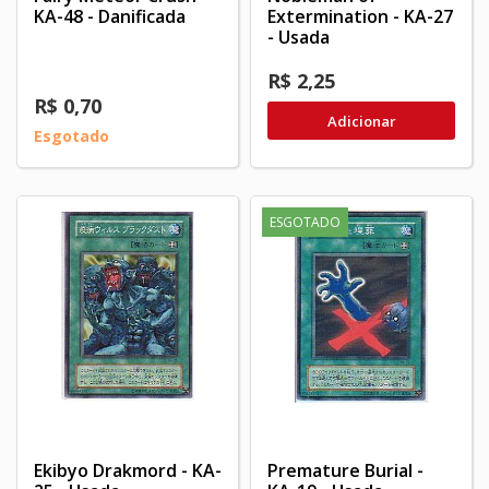
KA-48 - Danificada
Extermination - KA-27
- Usada
R$ 2,25
R$ 0,70
Adicionar
Esgotado
ESGOTADO
Ekibyo Drakmord - KA-
Premature Burial -