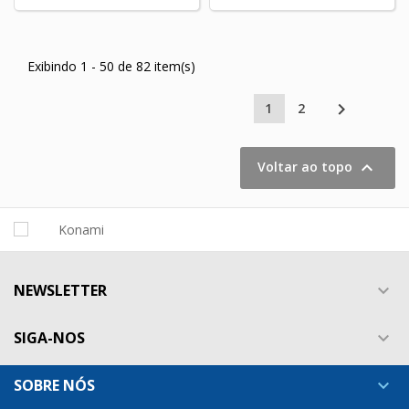
Exibindo 1 - 50 de 82 item(s)

1
2

Voltar ao topo
NEWSLETTER

SIGA-NOS

SOBRE NÓS
