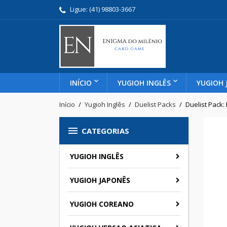
Ligue:
(41) 98803-3667
INÍCIO
YUGIOH INGLÊS
YUGIOH 
Início
Yugioh Inglês
Duelist Packs
Duelist Pack

CATEGORIAS
YUGIOH INGLÊS
YUGIOH JAPONÊS
YUGIOH COREANO