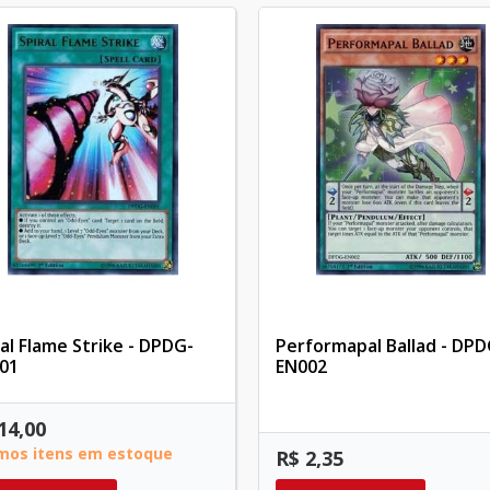
ral Flame Strike - DPDG-
Performapal Ballad - DPD
01
EN002
14,00
imos itens em estoque
R$ 2,35