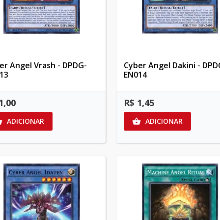
er Angel Vrash - DPDG-
Cyber Angel Dakini - DPD
13
EN014
1,00
R$ 1,45
ADICIONAR
ADICIONAR

