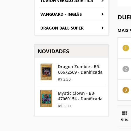
YUGIOH VERSAO ASIATICA
VANGUARD - INGLÊS
DUE
DRAGON BALL SUPER
MAIS
NOVIDADES
Dragon Zombie - B5-
66672569 - Danificada
R$ 2,50
Mystic Clown - B3-
47060154 - Danificada
R$ 3,00

Grid