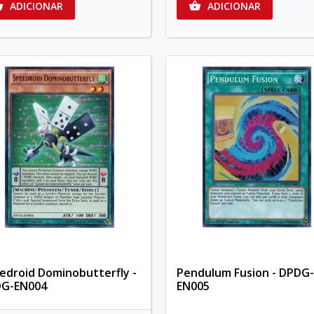
ADICIONAR
ADICIONAR


edroid Dominobutterfly -
Pendulum Fusion - DPDG-
G-EN004
EN005