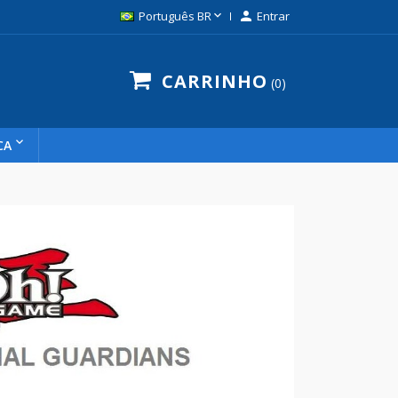

Português BR

Entrar
CARRINHO
0
CA