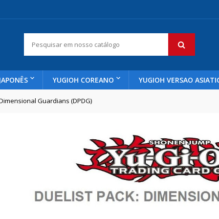
JAPONÊS
YUGIOH COREANO
YUGIOH VERSAO ASIATI
: Dimensional Guardians (DPDG)