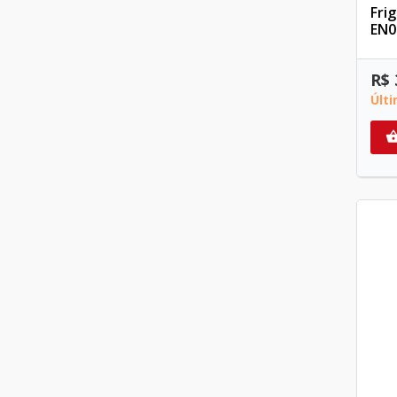
Fri
EN0
R$ 
Últ