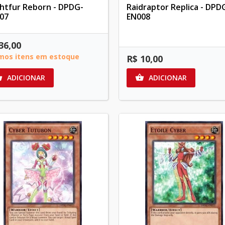
ghtfur Reborn - DPDG-
Raidraptor Replica - DPD
07
EN008
36,00
imos itens em estoque
R$ 10,00
ADICIONAR
ADICIONAR

