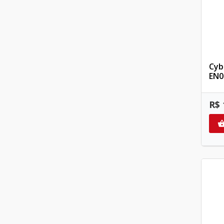
Cyb
EN0
R$ 