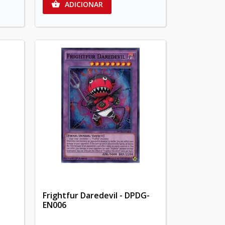
ADICIONAR

Frightfur Daredevil - DPDG-
EN006