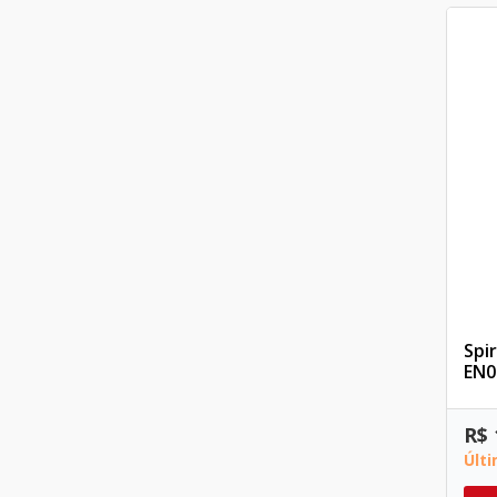
Spi
EN0
R$ 
Últ