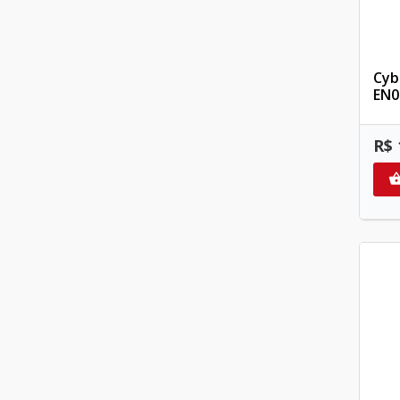
Cyb
EN0
R$ 