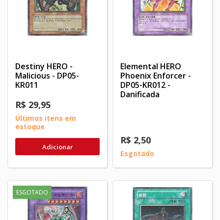
Destiny HERO -
Elemental HERO
Malicious - DP05-
Phoenix Enforcer -
KR011
DP05-KR012 -
Danificada
R$ 29,95
Últimos itens em
estoque
R$ 2,50
Adicionar
Esgotado
ESGOTADO