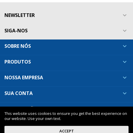
NEWSLETTER

SIGA-NOS

SOBRE NÓS

PRODUTOS

NOSSA EMPRESA

SUA CONTA

INFORMAÇÕES DA LOJA

This website uses cookies to ensure you get the best experience on
our website. Use your own text.
ACCEPT
Nuveo - premium Prestashop theme