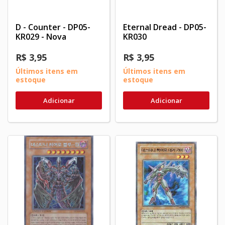
D - Counter - DP05-
Eternal Dread - DP05-
KR029 - Nova
KR030
R$ 3,95
R$ 3,95
Últimos itens em
Últimos itens em
estoque
estoque
Adicionar
Adicionar