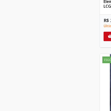
Ele
LCG
R$ 
Últ
ESG