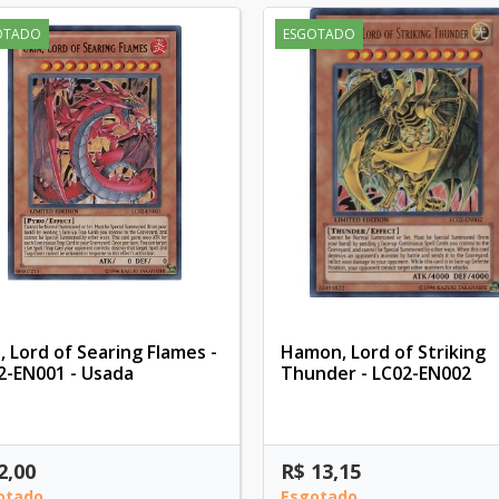
OTADO
ESGOTADO
, Lord of Searing Flames -
Hamon, Lord of Striking
2-EN001 - Usada
Thunder - LC02-EN002
2,00
R$ 13,15
otado
Esgotado