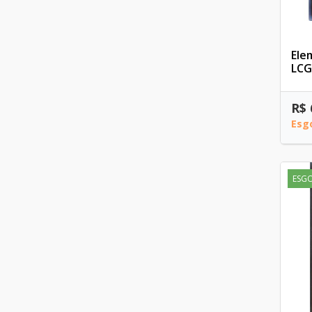
Ele
LCG
R$ 
Esg
ESG