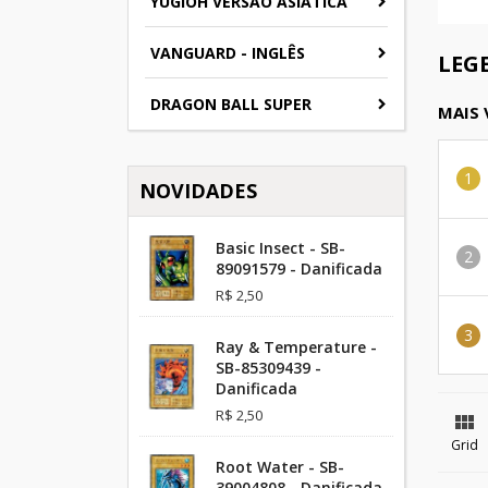
YUGIOH VERSAO ASIATICA
VANGUARD - INGLÊS
LEG
DRAGON BALL SUPER
MAIS
NOVIDADES
Basic Insect - SB-
89091579 - Danificada
R$ 2,50
Ray & Temperature -
SB-85309439 -
Danificada
R$ 2,50

Grid
Root Water - SB-
39004808 - Danificada