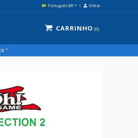

Português BR

Entrar
CARRINHO
0
CA