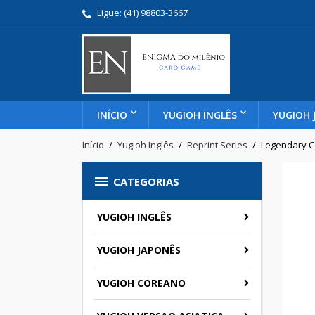
Ligue:
(41) 98803-3667
INÍCIO
YUGIOH INGLÊS
YUGIOH 
Início
Yugioh Inglês
Reprint Series
Legendary Co

CATEGORIAS
YUGIOH INGLÊS
YUGIOH JAPONÊS
YUGIOH COREANO