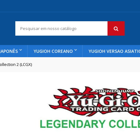
JAPONÊS
YUGIOH COREANO
YUGIOH VERSAO ASIATI
llection 2 (LCGX)