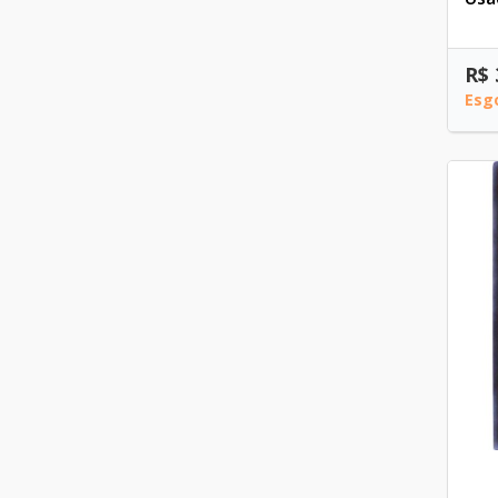
R$ 
Esg