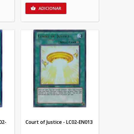
ADICIONAR

02-
Court of Justice - LC02-EN013