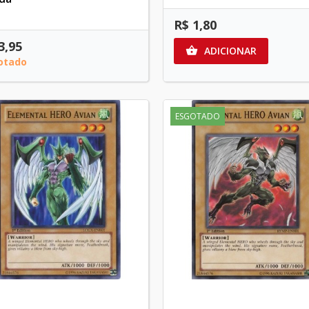
R$ 1,80
3,95
ADICIONAR

otado
ESGOTADO