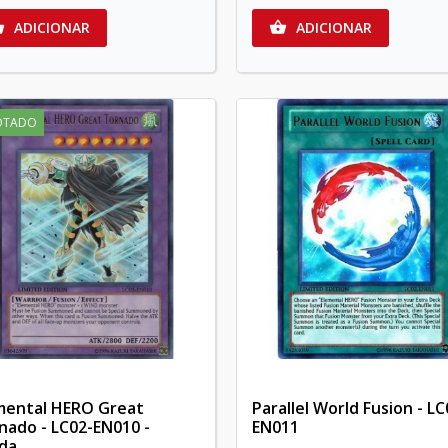
ADICIONAR
ADICIONAR


OTADO
mental HERO Great
Parallel World Fusion - LC
nado - LC02-EN010 -
EN011
da