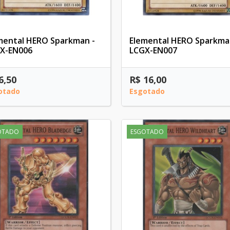
mental HERO Sparkman -
Elemental HERO Sparkma
X-EN006
LCGX-EN007
6,50
R$ 16,00
otado
Esgotado
OTADO
ESGOTADO