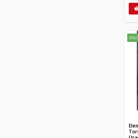
ESG
Ele
Tor
Usa