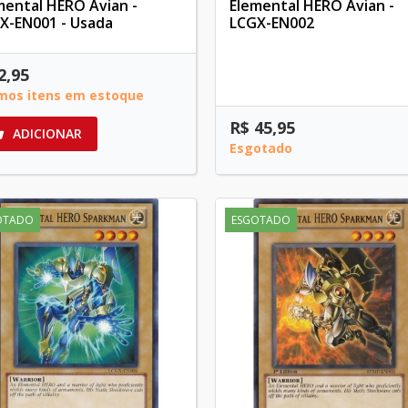
mental HERO Avian -
Elemental HERO Avian -
X-EN001 - Usada
LCGX-EN002
2,95
imos itens em estoque
R$ 45,95
ADICIONAR

Esgotado
OTADO
ESGOTADO