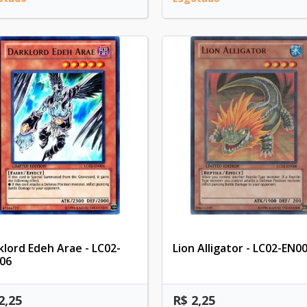
klord Edeh Arae - LC02-
Lion Alligator - LC02-EN0
06
2,25
R$ 2,25