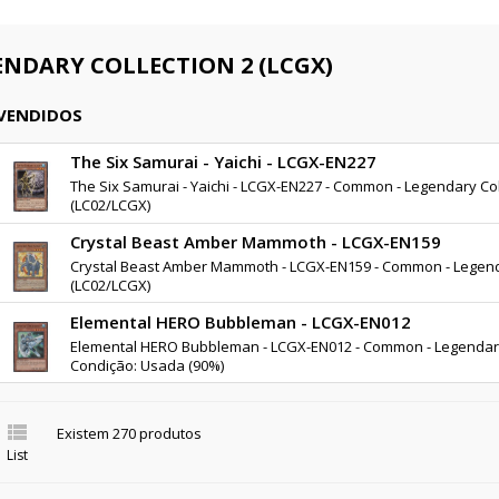
ENDARY COLLECTION 2 (LCGX)
 VENDIDOS
The Six Samurai - Yaichi - LCGX-EN227
The Six Samurai - Yaichi - LCGX-EN227 - Common - Legendary Col
(LC02/LCGX)
Crystal Beast Amber Mammoth - LCGX-EN159
Crystal Beast Amber Mammoth - LCGX-EN159 - Common - Legenda
(LC02/LCGX)
Elemental HERO Bubbleman - LCGX-EN012
Elemental HERO Bubbleman - LCGX-EN012 - Common - Legendary 
Condição: Usada (90%)

Existem 270 produtos
List