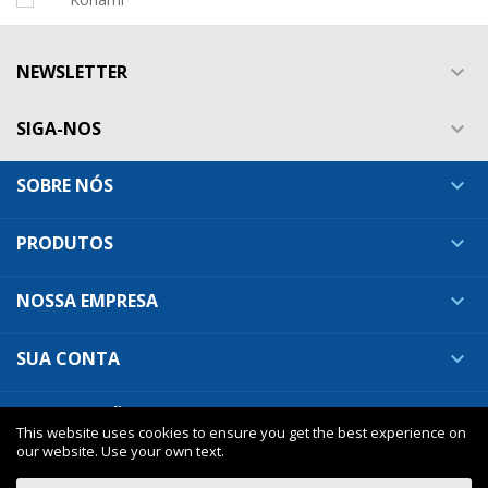
NEWSLETTER

SIGA-NOS

SOBRE NÓS

PRODUTOS

NOSSA EMPRESA

SUA CONTA

INFORMAÇÕES DA LOJA

This website uses cookies to ensure you get the best experience on
our website. Use your own text.