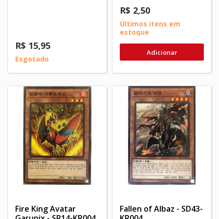
R$ 2,50
Últimos itens em
estoque
R$ 15,95
Adicionar
Esgotado
Fire King Avatar
Fallen of Albaz - SD43-
Garunix - SR14-KR004
KR004