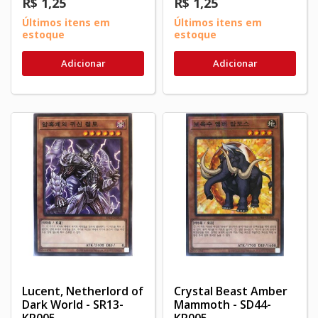
R$ 1,25
R$ 1,25
Últimos itens em
Últimos itens em
estoque
estoque
Adicionar
Adicionar
Lucent, Netherlord of
Crystal Beast Amber
Dark World - SR13-
Mammoth - SD44-
KR005
KR005