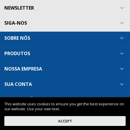
NEWSLETTER

SIGA-NOS

SOBRE NÓS

PRODUTOS

NOSSA EMPRESA

SUA CONTA

INFORMAÇÕES DA LOJA

This website uses cookies to ensure you get the best experience on
our website. Use your own text.
ACCEPT
Nuveo - premium Prestashop theme