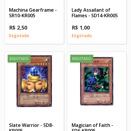
Machina Gearframe -
Lady Assailant of
SR10-KR005
Flames - SD14-KR005
R$ 2,50
R$ 1,00
Esgotado
Esgotado
ESGOTADO
ESGOTADO
Slate Warrior - SD8-
Magician of Faith -
KR005
SD6-KR005