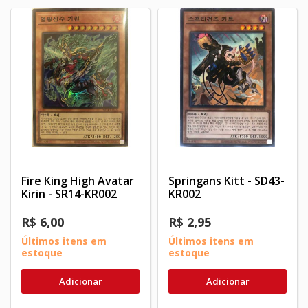
Fire King High Avatar
Springans Kitt - SD43-
Kirin - SR14-KR002
KR002
R$ 6,00
R$ 2,95
Últimos itens em
Últimos itens em
estoque
estoque
Adicionar
Adicionar