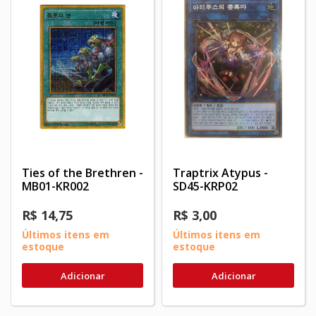
Ties of the Brethren -
Traptrix Atypus -
MB01-KR002
SD45-KRP02
R$ 14,75
R$ 3,00
Últimos itens em
Últimos itens em
estoque
estoque
Adicionar
Adicionar