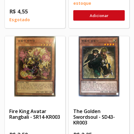
estoque
R$ 4,55
Adicionar
Esgotado
Fire King Avatar
The Golden
Rangbali - SR14-KR003
Swordsoul - SD43-
KR003