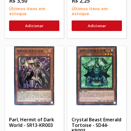
R$ 3,50
R$ 2,25
Últimos itens em
Últimos itens em
estoque
estoque
Adicionar
Adicionar
Parl, Hermit of Dark
Crystal Beast Emerald
World - SR13-KR003
Tortoise - SD44-
KR003