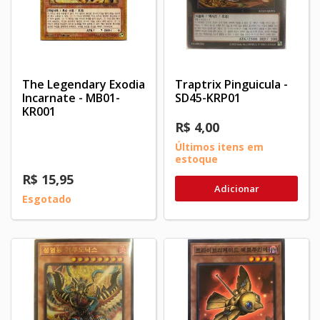
The Legendary Exodia
Traptrix Pinguicula -
Incarnate - MB01-
SD45-KRP01
KR001‬
R$ 4,00
Últimos itens em
estoque
R$ 15,95
Adicionar
Esgotado