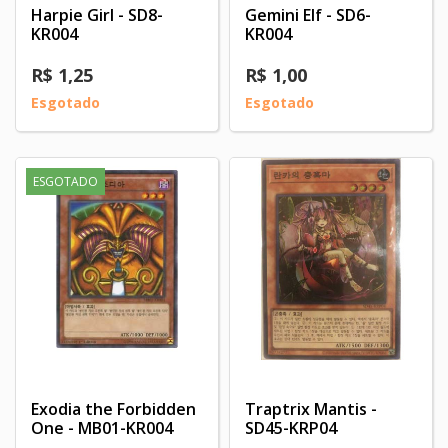
Harpie Girl - SD8-
Gemini Elf - SD6-
KR004
KR004
R$ 1,25
R$ 1,00
Esgotado
Esgotado
ESGOTADO
Exodia the Forbidden
Traptrix Mantis -
One - MB01-KR004‬
SD45-KRP04