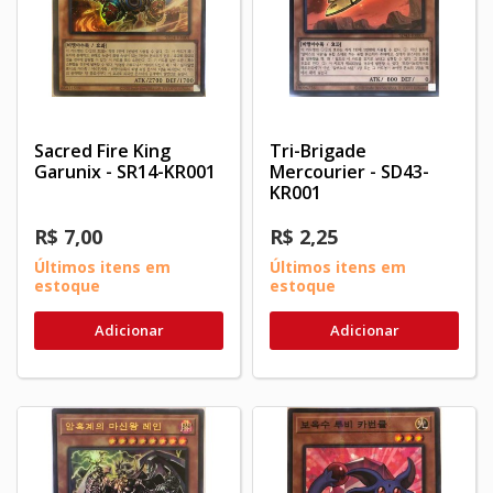
Sacred Fire King
Tri-Brigade
Garunix - SR14-KR001
Mercourier - SD43-
KR001
R$ 7,00
R$ 2,25
Últimos itens em
Últimos itens em
estoque
estoque
Adicionar
Adicionar