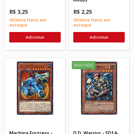
R$ 3,25
R$ 2,25
Últimos itens em
Últimos itens em
estoque
estoque
Adicionar
Adicionar
ESGOTADO
Machina Fortress -
D.D. Warrior - SD14-