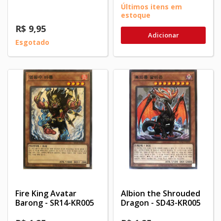
Últimos itens em
estoque
R$ 9,95
Adicionar
Esgotado
Fire King Avatar
Albion the Shrouded
Barong - SR14-KR005
Dragon - SD43-KR005