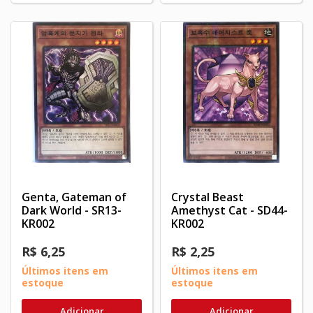
Genta, Gateman of
Crystal Beast
Dark World - SR13-
Amethyst Cat - SD44-
KR002
KR002
R$ 6,25
R$ 2,25
Últimos itens em
Últimos itens em
estoque
estoque
Adicionar
Adicionar