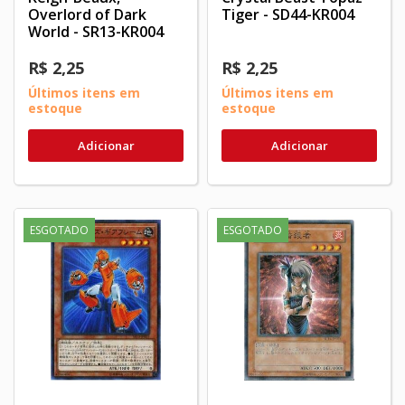
Overlord of Dark
Tiger - SD44-KR004
World - SR13-KR004
R$ 2,25
R$ 2,25
Últimos itens em
Últimos itens em
estoque
estoque
Adicionar
Adicionar
ESGOTADO
ESGOTADO