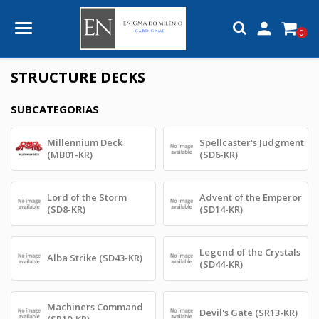

0
STRUCTURE DECKS
SUBCATEGORIAS
Millennium Deck
Spellcaster's Judgment
(MB01-KR)
(SD6-KR)
Lord of the Storm
Advent of the Emperor
(SD8-KR)
(SD14-KR)
Legend of the Crystals
Alba Strike (SD43-KR)
(SD44-KR)
Machiners Command
Devil's Gate (SR13-KR)
(SR10-KR)