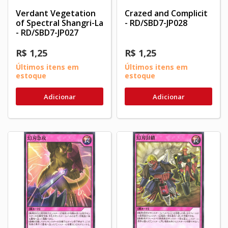
Verdant Vegetation
Crazed and Complicit
of Spectral Shangri-La
- RD/SBD7-JP028
- RD/SBD7-JP027
R$ 1,25
R$ 1,25
Últimos itens em
Últimos itens em
estoque
estoque
Adicionar
Adicionar