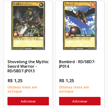
Shovelong the Mythic
Bombird - RD/SBD7-
Sword Warrior -
JP014
RD/SBD7-JP013
R$ 1,25
R$ 1,25
Últimos itens em
Últimos itens em
estoque
estoque
Adicionar
Adicionar