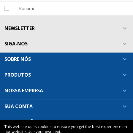
NEWSLETTER

SIGA-NOS

SOBRE NÓS

PRODUTOS

NOSSA EMPRESA

SUA CONTA

INFORMAÇÕES DA LOJA

This website uses cookies to ensure you get the best experience on
our website. Use your own text.