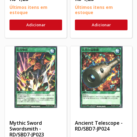
Últimos itens em
Últimos itens em
estoque
estoque
Adicionar
Adicionar
Mythic Sword
Ancient Telescope -
Swordsmith -
RD/SBD7-JP024
RD/SBD7-JP023