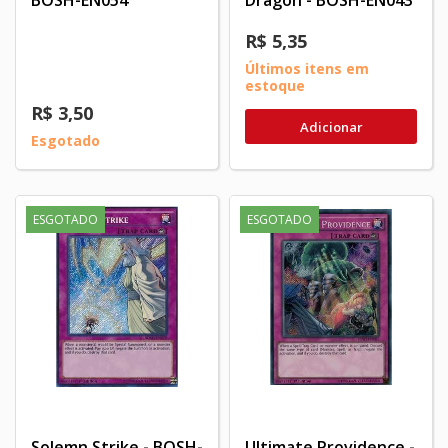
R$ 5,35
Últimos itens em
estoque
R$ 3,50
Adicionar
Esgotado
ESGOTADO
ESGOTADO
Solemn Strike - BOSH-
Ultimate Providence -