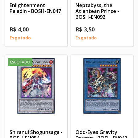
Enlightenment
Neptabyss, the
Paladin - BOSH-EN047
Atlantean Prince -
BOSH-EN092
R$ 4,00
R$ 3,50
Esgotado
Esgotado
ESGOTADO
Shiranui Shogunsaga -
Odd-Eyes Gravity
BOSH-EN054
Dragon - BOSH-EN043