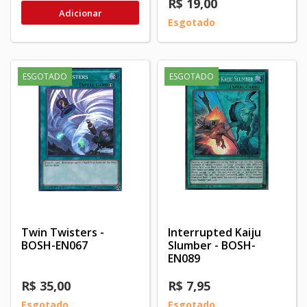
R$ 19,00
Adicionar
Esgotado
ESGOTADO
ESGOTADO
Twin Twisters -
Interrupted Kaiju
BOSH-EN067
Slumber - BOSH-
EN089
R$ 35,00
R$ 7,95
Esgotado
Esgotado