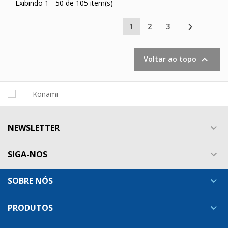
Exibindo 1 - 50 de 105 item(s)

1
2
3

Voltar ao topo
NEWSLETTER

SIGA-NOS

SOBRE NÓS

PRODUTOS
