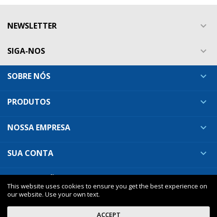
NEWSLETTER

SIGA-NOS

SOBRE NÓS

PRODUTOS

NOSSA EMPRESA

SUA CONTA

INFORMAÇÕES DA LOJA

This website uses cookies to ensure you get the best experience on
our website. Use your own text.
ACCEPT
Nuveo - premium Prestashop theme