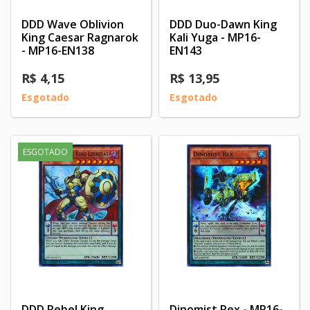
DDD Wave Oblivion
DDD Duo-Dawn King
King Caesar Ragnarok
Kali Yuga - MP16-
- MP16-EN138
EN143
R$ 4,15
R$ 13,95
Esgotado
Esgotado
ESGOTADO
DDD Rebel King
Dinomist Rex - MP16-