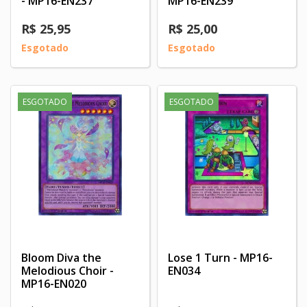
- MP16-EN237
MP16-EN239
R$ 25,95
R$ 25,00
Esgotado
Esgotado
ESGOTADO
ESGOTADO
Bloom Diva the
Lose 1 Turn - MP16-
Melodious Choir -
EN034
MP16-EN020