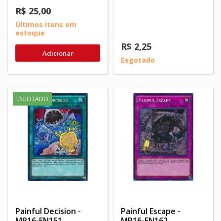
R$ 25,00
Últimos itens em
estoque
R$ 2,25
Adicionar
Esgotado
ESGOTADO
Painful Decision -
Painful Escape -
MP16-EN151
MP16-EN162