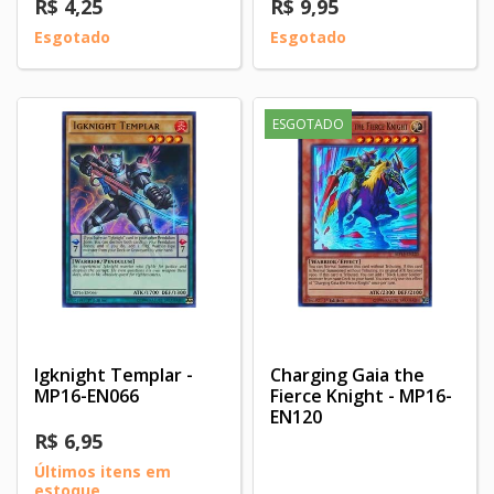
R$ 4,25
R$ 9,95
Esgotado
Esgotado
ESGOTADO
Igknight Templar -
Charging Gaia the
MP16-EN066
Fierce Knight - MP16-
EN120
R$ 6,95
Últimos itens em
estoque