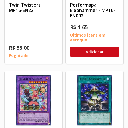
Twin Twisters -
Performapal
MP16-EN221
Elephammer - MP16-
EN002
R$ 1,65
Últimos itens em
estoque
R$ 55,00
Adicionar
Esgotado