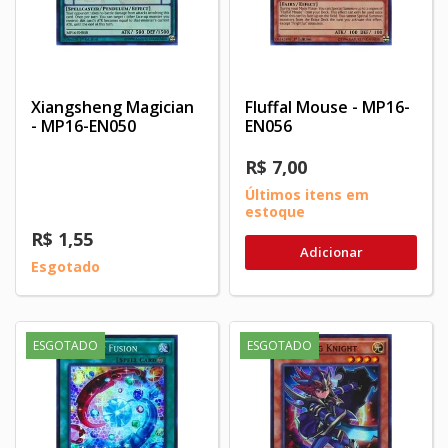
Xiangsheng Magician
Fluffal Mouse - MP16-
- MP16-EN050
EN056
R$ 7,00
Últimos itens em
estoque
R$ 1,55
Adicionar
Esgotado
ESGOTADO
ESGOTADO