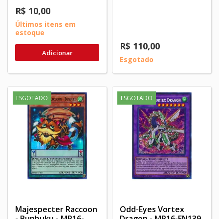
R$ 10,00
Últimos itens em
estoque
R$ 110,00
Adicionar
Esgotado
ESGOTADO
ESGOTADO
Majespecter Raccoon
Odd-Eyes Vortex
- Bunbuku - MP16-
Dragon - MP16-EN139