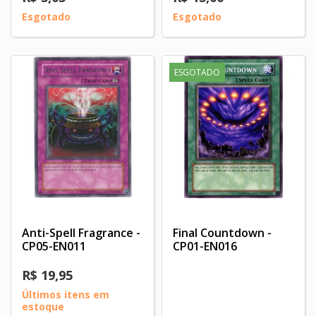
Esgotado
Esgotado
ESGOTADO
Anti-Spell Fragrance -
Final Countdown -
CP05-EN011
CP01-EN016
R$ 19,95
Últimos itens em
estoque