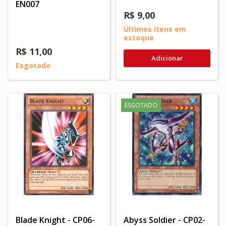
EN007
R$ 9,00
Últimos itens em
estoque
R$ 11,00
Adicionar
Esgotado
ESGOTADO
Blade Knight - CP06-
Abyss Soldier - CP02-