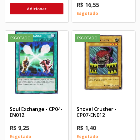
R$ 16,55
Adicionar
Esgotado
ESGOTADO
ESGOTADO
Soul Exchange - CP04-
Shovel Crusher -
EN012
CP07-EN012
R$ 9,25
R$ 1,40
Esgotado
Esgotado