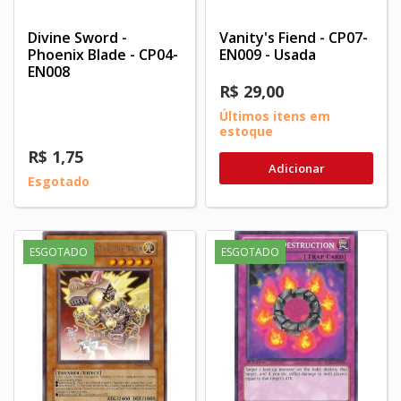
Divine Sword -
Vanity's Fiend - CP07-
Phoenix Blade - CP04-
EN009 - Usada
EN008
R$ 29,00
Últimos itens em
estoque
R$ 1,75
Adicionar
Esgotado
ESGOTADO
ESGOTADO