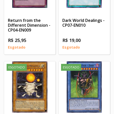
Return from the
Dark World Dealings -
Different Dimension -
CP07-EN010
CP04-EN009
R$ 25,95
R$ 19,00
Esgotado
Esgotado
ESGOTADO
ESGOTADO