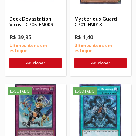
Deck Devastation
Mysterious Guard -
Virus - CP05-EN009
CP01-EN013
R$ 39,95
R$ 1,40
Últimos itens em
Últimos itens em
estoque
estoque
Adicionar
Adicionar
ESGOTADO
ESGOTADO