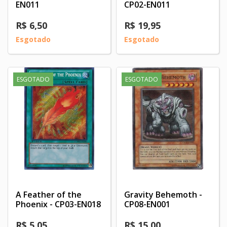
EN011
CP02-EN011
R$ 6,50
R$ 19,95
Esgotado
Esgotado
ESGOTADO
ESGOTADO
A Feather of the
Gravity Behemoth -
Phoenix - CP03-EN018
CP08-EN001
R$ 5,05
R$ 15,00