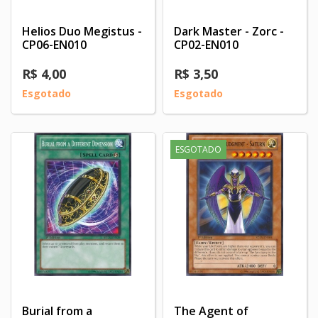
Helios Duo Megistus -
Dark Master - Zorc -
CP06-EN010
CP02-EN010
R$ 4,00
R$ 3,50
Esgotado
Esgotado
ESGOTADO
Burial from a
The Agent of