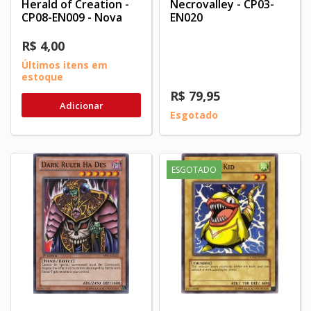
Herald of Creation -
Necrovalley - CP03-
CP08-EN009 - Nova
EN020
R$ 4,00
Últimos itens em
estoque
R$ 79,95
Adicionar
Esgotado
ESGOTADO