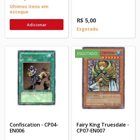
Últimos itens em
estoque
R$ 5,00
Adicionar
Esgotado
ESGOTADO
Confiscation - CP04-
Fairy King Truesdale -
EN006
CP07-EN007