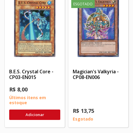
ESGOTADO
B.E.S. Crystal Core -
Magician's Valkyria -
CP03-EN015
CP08-EN006
R$ 8,00
Últimos itens em
estoque
R$ 13,75
Adicionar
Esgotado