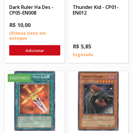
Dark Ruler Ha Des -
Thunder Kid - CP01-
CP05-EN008
EN012
R$ 10,00
Últimos itens em
estoque
R$ 5,85
Adicionar
Esgotado
ESGOTADO