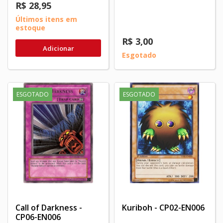
R$ 28,95
Últimos itens em
estoque
R$ 3,00
Adicionar
Esgotado
ESGOTADO
ESGOTADO
Call of Darkness -
Kuriboh - CP02-EN006
CP06-EN006