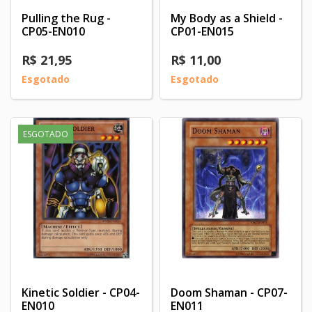
Pulling the Rug -
My Body as a Shield -
CP05-EN010
CP01-EN015
R$ 21,95
R$ 11,00
Esgotado
Esgotado
ESGOTADO
Kinetic Soldier - CP04-
Doom Shaman - CP07-
EN010
EN011