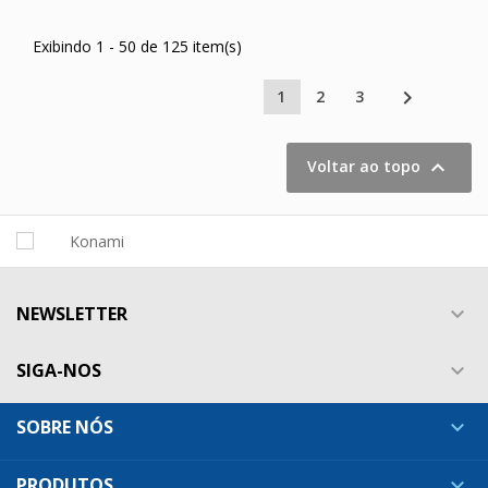
Exibindo 1 - 50 de 125 item(s)

1
2
3

Voltar ao topo
NEWSLETTER

SIGA-NOS

SOBRE NÓS

PRODUTOS
