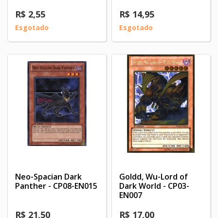
R$ 2,55
R$ 14,95
Esgotado
Esgotado
Neo-Spacian Dark
Goldd, Wu-Lord of
Panther - CP08-EN015
Dark World - CP03-
EN007
R$ 21,50
R$ 17,00