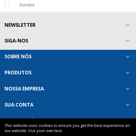
NEWSLETTER

SIGA-NOS

SOBRE NÓS

PRODUTOS

NOSSA EMPRESA

SUA CONTA

INFORMAÇÕES DA LOJA

This website uses cookies to ensure you get the best experience on
our website. Use your own text.