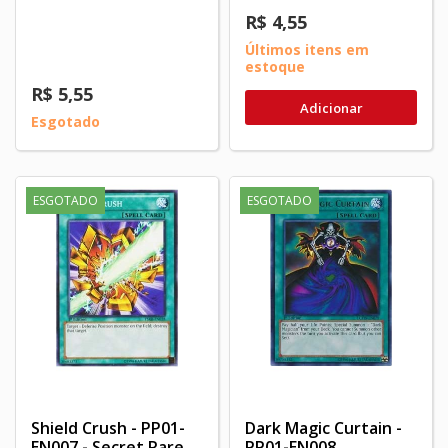
R$ 4,55
Últimos itens em
estoque
R$ 5,55
Adicionar
Esgotado
ESGOTADO
ESGOTADO
Shield Crush - PP01-
Dark Magic Curtain -
EN007 - Secret Rare
PP01-EN008