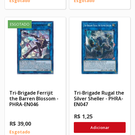
Esgotado
Esgotado
ESGOTADO
Tri-Brigade Ferrijit
Tri-Brigade Rugal the
the Barren Blossom -
Silver Sheller - PHRA-
PHRA-EN046
EN047
R$ 1,25
R$ 39,00
Adicionar
Esgotado