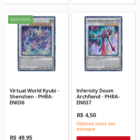
ESGOTADO
Virtual World Kyubi -
Infernity Doom
Shenshen - PHRA-
Archfiend - PHRA-
EN036
EN037
R$ 4,50
Últimos itens em
estoque
R$ 49,95