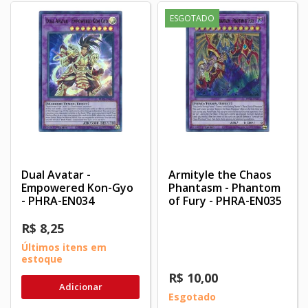
ESGOTADO
Dual Avatar -
Armityle the Chaos
Empowered Kon-Gyo
Phantasm - Phantom
- PHRA-EN034
of Fury - PHRA-EN035
R$ 8,25
Últimos itens em
estoque
R$ 10,00
Adicionar
Esgotado