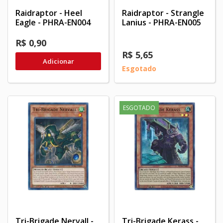
Raidraptor - Heel
Raidraptor - Strangle
Eagle - PHRA-EN004
Lanius - PHRA-EN005
R$ 0,90
R$ 5,65
Adicionar
Esgotado
ESGOTADO
Tri-Brigade Nervall -
Tri-Brigade Kerass -