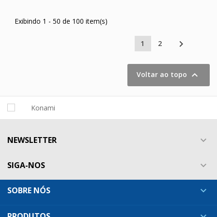
Exibindo 1 - 50 de 100 item(s)

1
2

Voltar ao topo
NEWSLETTER

SIGA-NOS

SOBRE NÓS

PRODUTOS
