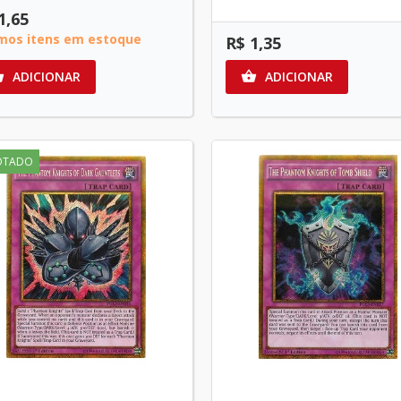
1,65
imos itens em estoque
R$ 1,35
ADICIONAR
ADICIONAR


OTADO