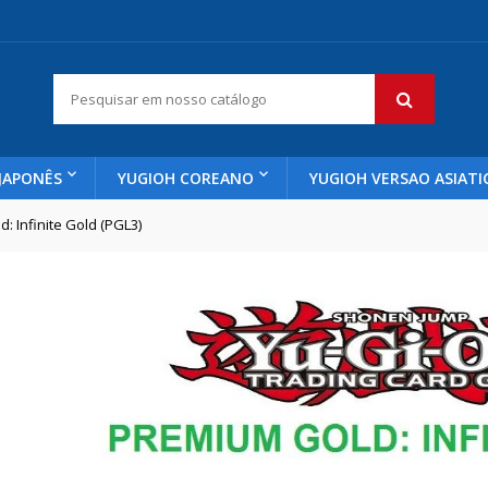
JAPONÊS
YUGIOH COREANO
YUGIOH VERSAO ASIATI
: Infinite Gold (PGL3)