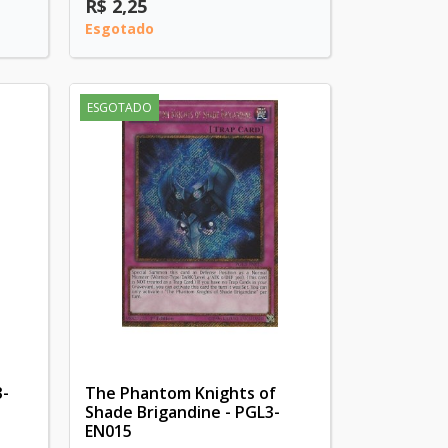
R$ 2,25
Esgotado
ESGOTADO
3-
The Phantom Knights of
Shade Brigandine - PGL3-
EN015