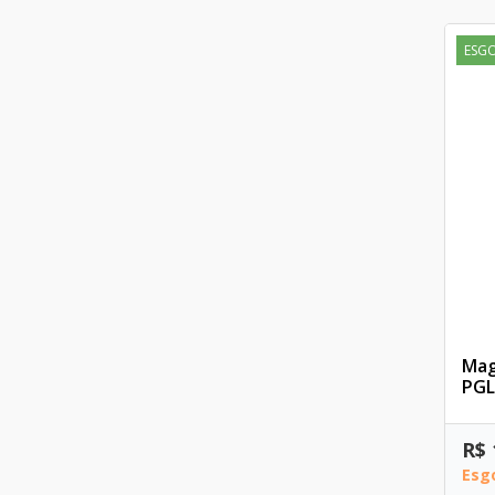
ESG
Mag
PGL
R$ 
Esg