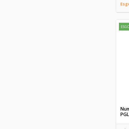
Esg
ESG
Num
PGL