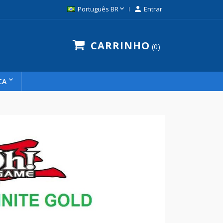

Português BR

Entrar
CARRINHO
0
CA