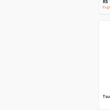
R$ 
Esg
Tsu