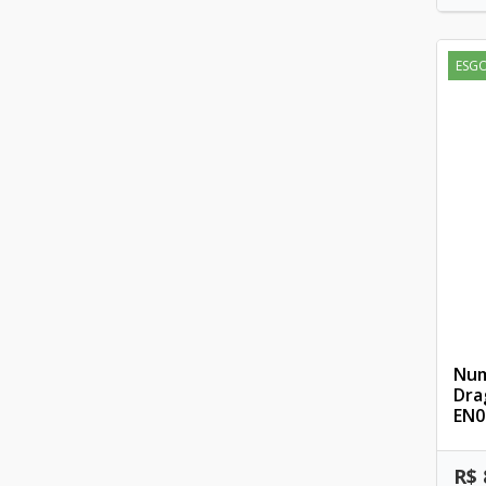
ESG
Num
Dra
EN0
R$ 