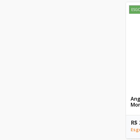
ESG
Ang
Mon
R$ 
Esg