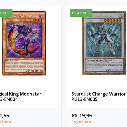
OTADO
ESGOTADO
ical King Moonstar -
Stardust Charge Warrior 
3-EN004
PGL3-EN005
1,55
R$ 19,95
otado
Esgotado