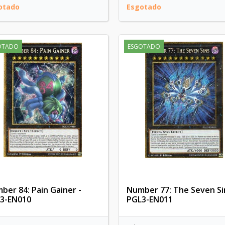
otado
Esgotado
OTADO
ESGOTADO
ber 84: Pain Gainer -
Number 77: The Seven Si
3-EN010
PGL3-EN011