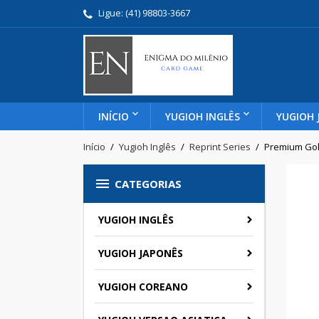
Ligue:
(41) 98803-3667
INÍCIO
YUGIOH INGLÊS
YUGIOH 
Início
Yugioh Inglês
Reprint Series
Premium Gold

CATEGORIAS
YUGIOH INGLÊS
YUGIOH JAPONÊS
YUGIOH COREANO