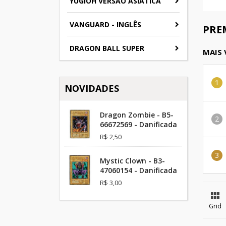
YUGIOH VERSAO ASIATICA
VANGUARD - INGLÊS
PRE
DRAGON BALL SUPER
MAIS
NOVIDADES
Dragon Zombie - B5-
66672569 - Danificada
R$ 2,50
Mystic Clown - B3-
47060154 - Danificada
R$ 3,00

Grid