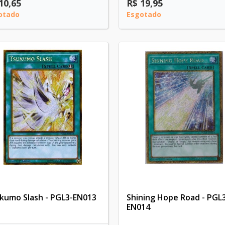
10,65
R$ 19,95
otado
Esgotado
kumo Slash - PGL3-EN013
Shining Hope Road - PGL
EN014