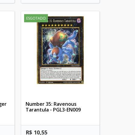
ESGOTADO
ger
Number 35: Ravenous
Tarantula - PGL3-EN009
R$ 10,55