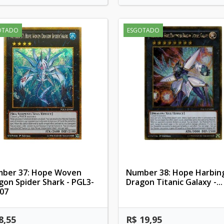
OTADO
ESGOTADO
ber 37: Hope Woven
Number 38: Hope Harbin
gon Spider Shark - PGL3-
Dragon Titanic Galaxy -...
07
8,55
R$ 19,95