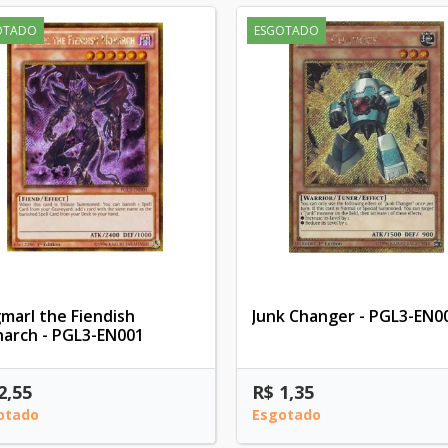
OTADO
ESGOTADO
marl the Fiendish
Junk Changer - PGL3-EN0
arch - PGL3-EN001
2,55
R$ 1,35
otado
Esgotado