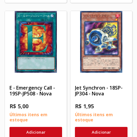
E - Emergency Call -
Jet Synchron - 18SP-
19SP-JP508 - Nova
JP304 - Nova
R$ 5,00
R$ 1,95
Últimos itens em
Últimos itens em
estoque
estoque
Adicionar
Adicionar