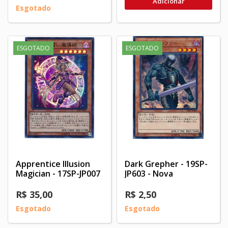
Adicionar
Esgotado
ESGOTADO
ESGOTADO
Apprentice Illusion
Dark Grepher - 19SP-
Magician - 17SP-JP007
JP603 - Nova
R$ 35,00
R$ 2,50
Esgotado
Esgotado