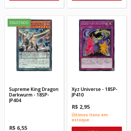
ESGOTADO
Supreme King Dragon
Xyz Universe - 18SP-
Darkwurm - 18SP-
JP410
JP404
R$ 2,95
Últimos itens em
estoque
R$ 6,55