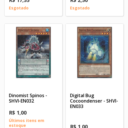
R$ 17,55
R$ 2,50
Esgotado
Esgotado
Dinomist Spinos -
Digital Bug
SHVI-EN032
Cocoondenser - SHVI-
EN033
R$ 1,00
Últimos itens em
estoque
R$ 1,00