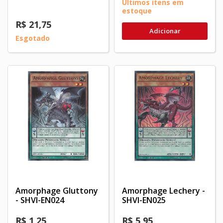
Últimos itens em
estoque
R$ 21,75
Adicionar
Esgotado
Amorphage Gluttony
Amorphage Lechery -
- SHVI-EN024
SHVI-EN025
R$ 1,25
R$ 5,95