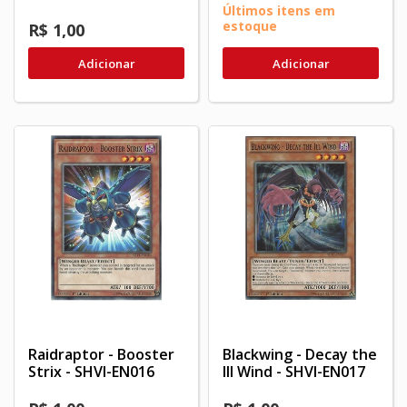
Últimos itens em
estoque
R$ 1,00
Adicionar
Adicionar
Raidraptor - Booster
Blackwing - Decay the
Strix - SHVI-EN016
Ill Wind - SHVI-EN017