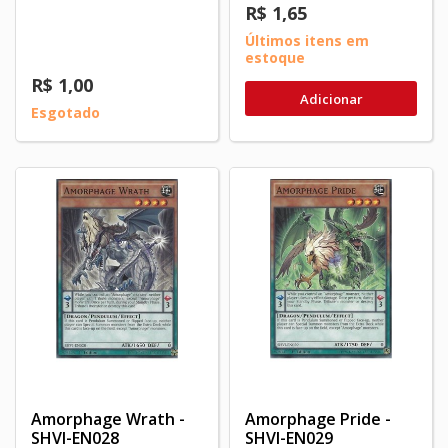
R$ 1,65
Últimos itens em
estoque
R$ 1,00
Adicionar
Esgotado
Amorphage Wrath -
Amorphage Pride -
SHVI-EN028
SHVI-EN029