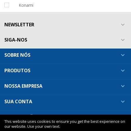
NEWSLETTER

SIGA-NOS

SOBRE NÓS

PRODUTOS

NOSSA EMPRESA

SUA CONTA

INFORMAÇÕES DA LOJA

This website uses cookies to ensure you get the best experience on
our website. Use your own text.