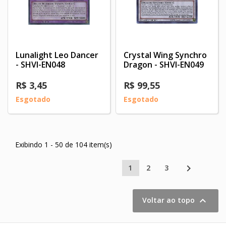
Lunalight Leo Dancer
Crystal Wing Synchro
- SHVI-EN048
Dragon - SHVI-EN049
R$ 3,45
R$ 99,55
Esgotado
Esgotado
Exibindo 1 - 50 de 104 item(s)

1
2
3

Voltar ao topo