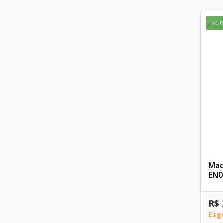
ESG
Mac
EN0
R$ 
Esg