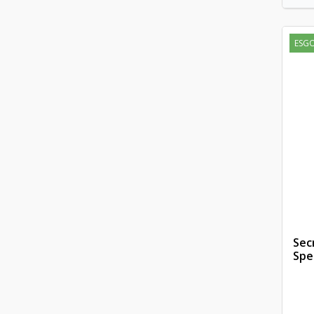
ESG
Sec
Spe