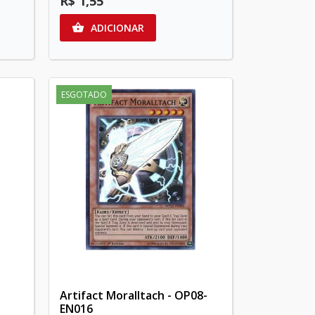
R$ 1,55
ADICIONAR

ESGOTADO
Artifact Moralltach - OP08-
EN016