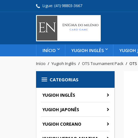
Ligue:
(41) 98803-3667
INÍCIO
YUGIOH INGLÊS
YUGIOH 
Início
Yugioh Inglês
OTS Tournament Pack
OTS 

CATEGORIAS
YUGIOH INGLÊS
YUGIOH JAPONÊS
YUGIOH COREANO