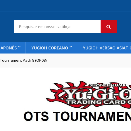
JAPONÊS
YUGIOH COREANO
YUGIOH VERSAO ASIATI
Tournament Pack 8 (OP08)