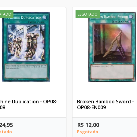
OTADO
ESGOTADO
hine Duplication - OP08-
Broken Bamboo Sword -
08
OP08-EN009
24,95
R$ 12,00
otado
Esgotado