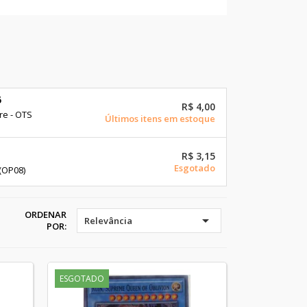
5
R$ 4,00
re - OTS
Últimos itens em estoque
R$ 3,15
Esgotado
(OP08)
ORDENAR

Relevância
POR:
ESGOTADO