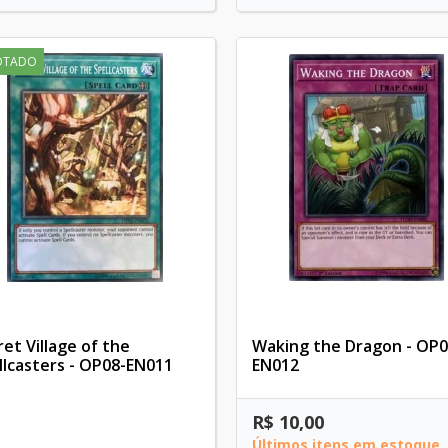
OTADO
ret Village of the
Waking the Dragon - OP0
llcasters - OP08-EN011
EN012
R$ 10,00
Últimos itens em estoque