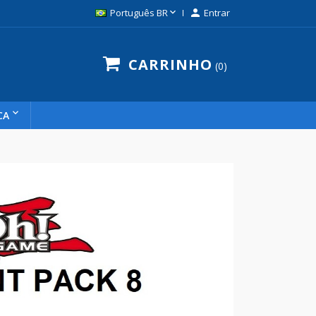

Português BR

Entrar
CARRINHO
0
CA