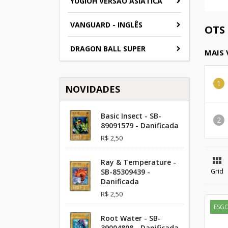
YUGIOH VERSAO ASIATICA
VANGUARD - INGLÊS
OTS
DRAGON BALL SUPER
MAIS
NOVIDADES
Basic Insect - SB-
89091579 - Danificada
R$ 2,50

Ray & Temperature -
SB-85309439 -
Grid
Danificada
R$ 2,50
ESG
Root Water - SB-
39004808 - Danificada