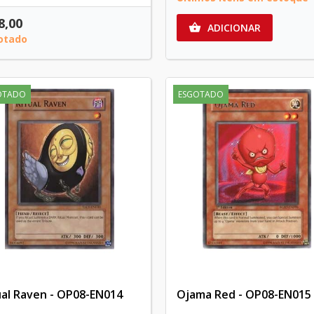
8,00
ADICIONAR

otado
OTADO
ESGOTADO
ual Raven - OP08-EN014
Ojama Red - OP08-EN015