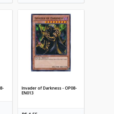
8-
Invader of Darkness - OP08-
EN013