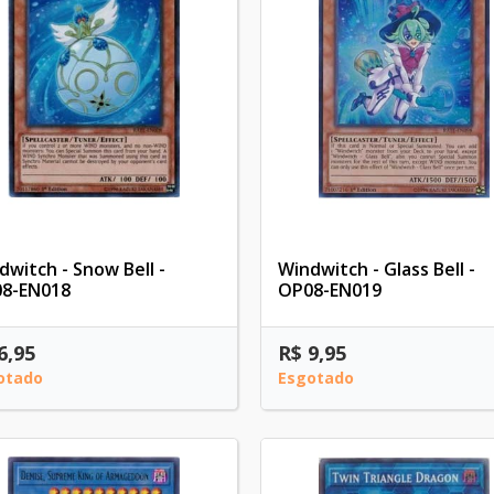
dwitch - Snow Bell -
Windwitch - Glass Bell -
8-EN018
OP08-EN019
6,95
R$ 9,95
otado
Esgotado