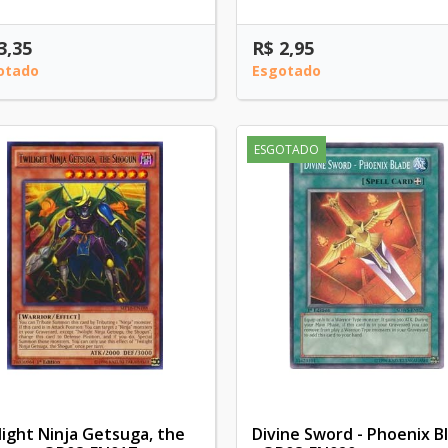
3,35
R$ 2,95
otado
Esgotado
ESGOTADO
light Ninja Getsuga, the
Divine Sword - Phoenix B