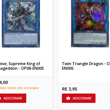
ise, Supreme King of
Twin Triangle Dragon - O
ageddon - OP08-EN005
EN006
4,00
imos itens em estoque
R$ 3,95
ADICIONAR
ADICIONAR

