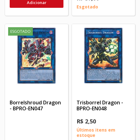
Adicionar
Esgotado
ESGOTADO
Borrelshroud Dragon
Trisborrel Dragon -
- BPRO-EN047
BPRO-EN048
R$ 2,50
Últimos itens em
estoque