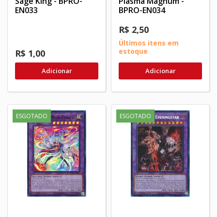
Sage King - BPRO-
Plasma Magnum -
EN033
BPRO-EN034
R$ 2,50
Últimos itens em
estoque
R$ 1,00
Adicionar
Adicionar
ESGOTADO
ESGOTADO