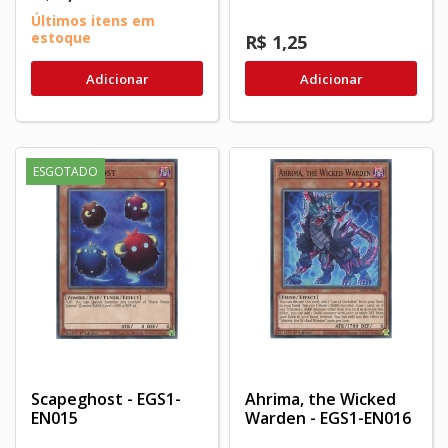
Últimos itens em
estoque
R$ 1,25
Adicionar
Adicionar
ESGOTADO
Scapeghost - EGS1-
Ahrima, the Wicked
EN015
Warden - EGS1-EN016