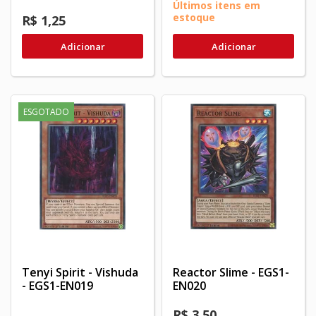
Últimos itens em
estoque
R$ 1,25
Adicionar
Adicionar
ESGOTADO
Tenyi Spirit - Vishuda
Reactor Slime - EGS1-
- EGS1-EN019
EN020
R$ 3,50