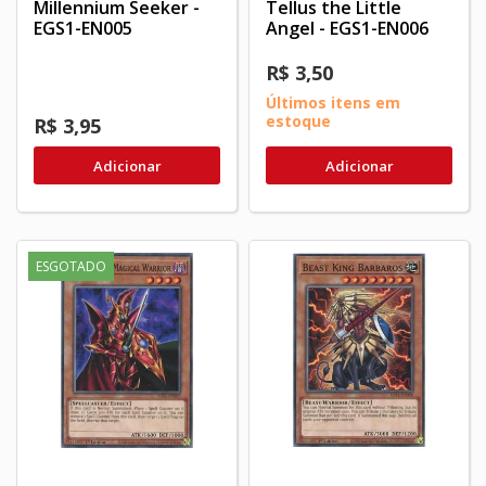
Millennium Seeker -
Tellus the Little
EGS1-EN005
Angel - EGS1-EN006
R$ 3,50
Últimos itens em
estoque
R$ 3,95
Adicionar
Adicionar
ESGOTADO