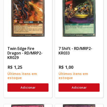
Twin Edge Fire
7 Shift - RD/MRP2-
Dragon - RD/MRP2-
KR033
KR029
R$ 1,25
R$ 1,00
Últimos itens em
Últimos itens em
estoque
estoque
Adicionar
Adicionar