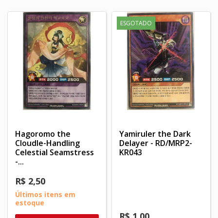
ESGOTADO
Hagoromo the
Yamiruler the Dark
Cloudle-Handling
Delayer - RD/MRP2-
Celestial Seamstress
KR043
-...
R$ 2,50
Últimos itens em
estoque
R$ 1,00