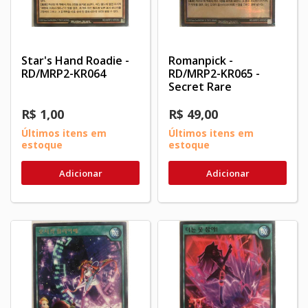
Star's Hand Roadie -
Romanpick -
RD/MRP2-KR064
RD/MRP2-KR065 -
Secret Rare
R$ 1,00
R$ 49,00
Últimos itens em
Últimos itens em
estoque
estoque
Adicionar
Adicionar