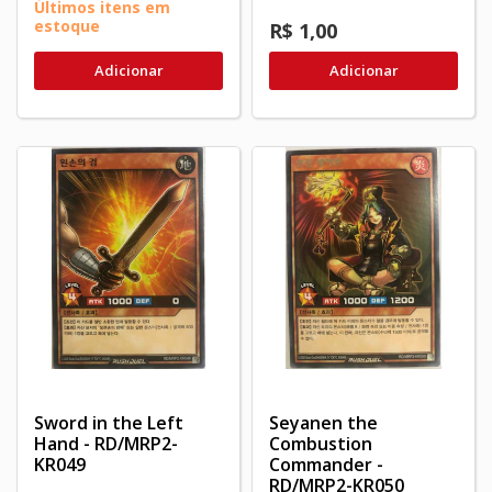
Últimos itens em
estoque
R$ 1,00
Adicionar
Adicionar
Sword in the Left
Seyanen the
Hand - RD/MRP2-
Combustion
KR049
Commander -
RD/MRP2-KR050