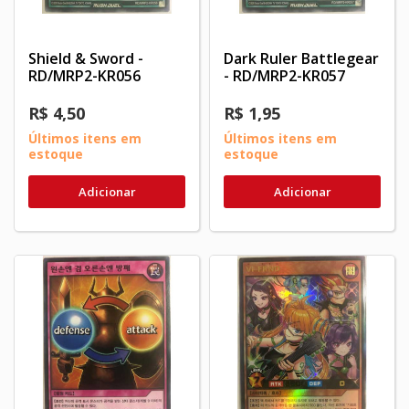
Shield & Sword -
Dark Ruler Battlegear
RD/MRP2-KR056
- RD/MRP2-KR057
R$ 4,50
R$ 1,95
Últimos itens em
Últimos itens em
estoque
estoque
Adicionar
Adicionar