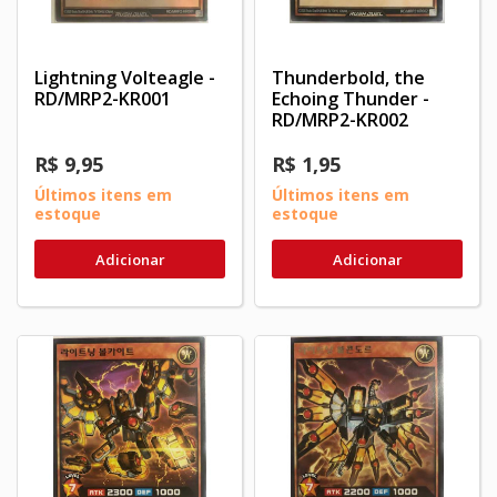
Lightning Volteagle -
Thunderbold, the
RD/MRP2-KR001
Echoing Thunder -
RD/MRP2-KR002
R$ 9,95
R$ 1,95
Últimos itens em
Últimos itens em
estoque
estoque
Adicionar
Adicionar