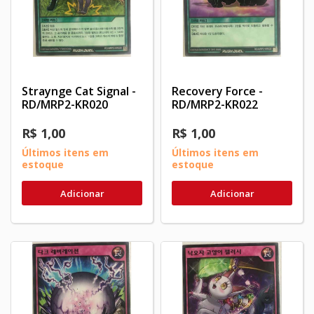
Straynge Cat Signal -
Recovery Force -
RD/MRP2-KR020
RD/MRP2-KR022
R$ 1,00
R$ 1,00
Últimos itens em
Últimos itens em
estoque
estoque
Adicionar
Adicionar