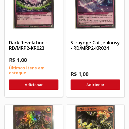
Dark Revelation -
Straynge Cat Jealousy
RD/MRP2-KR023
- RD/MRP2-KR024
R$ 1,00
Últimos itens em
estoque
R$ 1,00
Adicionar
Adicionar