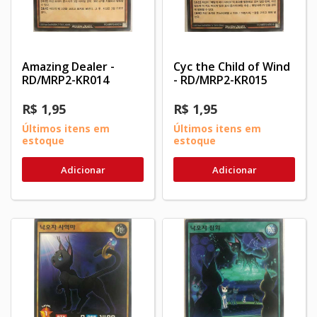
Amazing Dealer -
Cyc the Child of Wind
RD/MRP2-KR014
- RD/MRP2-KR015
R$ 1,95
R$ 1,95
Últimos itens em
Últimos itens em
estoque
estoque
Adicionar
Adicionar