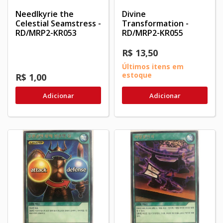
Needlkyrie the
Divine
Celestial Seamstress -
Transformation -
RD/MRP2-KR053
RD/MRP2-KR055
R$ 13,50
Últimos itens em
estoque
R$ 1,00
Adicionar
Adicionar