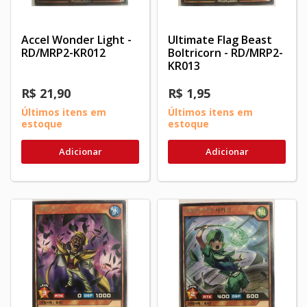
Accel Wonder Light -
Ultimate Flag Beast
RD/MRP2-KR012
Boltricorn - RD/MRP2-
KR013
R$ 21,90
R$ 1,95
Últimos itens em
Últimos itens em
estoque
estoque
Adicionar
Adicionar