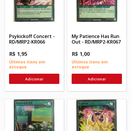
Psykickoff Concert -
My Patience Has Run
RD/MRP2-KR066
Out - RD/MRP2-KR067
R$ 1,95
R$ 1,00
Últimos itens em
Últimos itens em
estoque
estoque
Adicionar
Adicionar