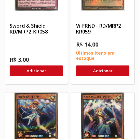
Sword & Shield -
Vi-FRND - RD/MRP2-
RD/MRP2-KR058
KR059
R$ 14,00
Últimos itens em
estoque
R$ 3,00
Adicionar
Adicionar