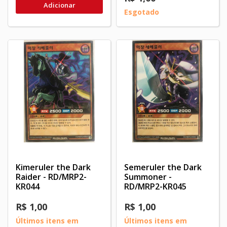
Adicionar
Esgotado
Kimeruler the Dark
Semeruler the Dark
Raider - RD/MRP2-
Summoner -
KR044
RD/MRP2-KR045
R$ 1,00
R$ 1,00
Últimos itens em
Últimos itens em