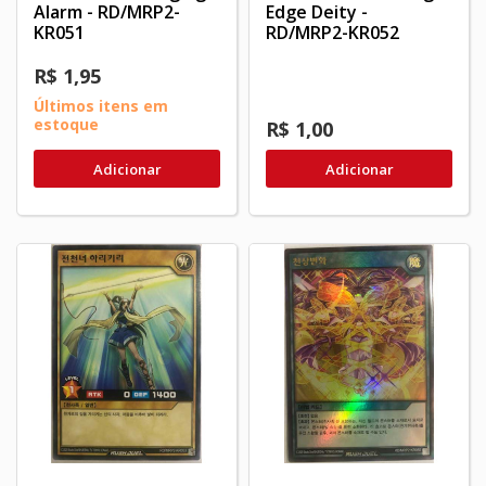
Alarm - RD/MRP2-
Edge Deity -
KR051
RD/MRP2-KR052
R$ 1,95
Últimos itens em
estoque
R$ 1,00
Adicionar
Adicionar