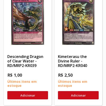
Descending Dragon
Kimeterasu the
of Clear Water -
Divine Ruler -
RD/MRP2-KR039
RD/MRP2-KR040
R$ 1,00
R$ 2,50
Últimos itens em
Últimos itens em
estoque
estoque
Adicionar
Adicionar