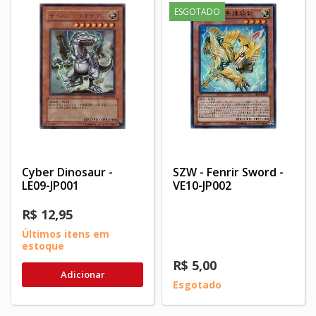
ESGOTADO
Cyber Dinosaur -
SZW - Fenrir Sword -
LE09-JP001
VE10-JP002
R$ 12,95
Últimos itens em
estoque
R$ 5,00
Adicionar
Esgotado