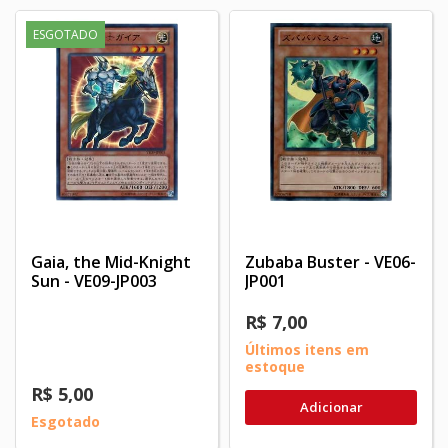
ESGOTADO
Gaia, the Mid-Knight
Zubaba Buster - VE06-
Sun - VE09-JP003
JP001
R$ 7,00
Últimos itens em
estoque
R$ 5,00
Adicionar
Esgotado