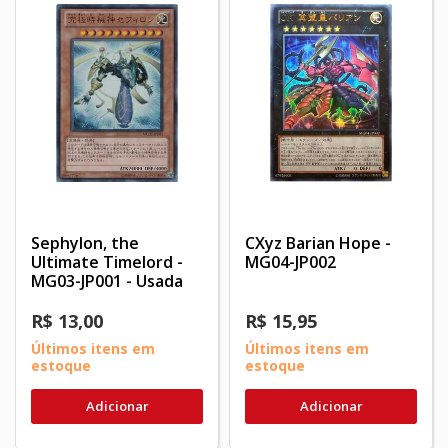
Sephylon, the
CXyz Barian Hope -
Ultimate Timelord -
MG04-JP002
MG03-JP001 - Usada
R$ 13,00
R$ 15,95
Últimos itens em
Últimos itens em
estoque
estoque
Adicionar
Adicionar