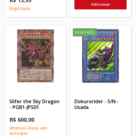
R$ 13,95
Adicionar
Esgotado
ESGOTADO
Slifer the Sky Dragon
Dokurorider - S/N -
- PGB1-JPS01
Usada
R$ 600,00
Últimos itens em
estoque