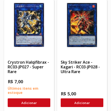
Crystron Halqifibrax -
Sky Striker Ace -
RC03-JP027 - Super
Kagari - RC03-JP028 -
Rare
Ultra Rare
R$ 7,00
Últimos itens em
estoque
R$ 5,00
Adicionar
Adicionar