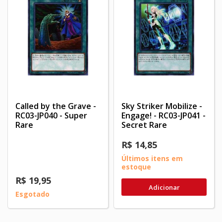
Called by the Grave -
Sky Striker Mobilize -
RC03-JP040 - Super
Engage! - RC03-JP041 -
Rare
Secret Rare
R$ 14,85
Últimos itens em
estoque
R$ 19,95
Adicionar
Esgotado