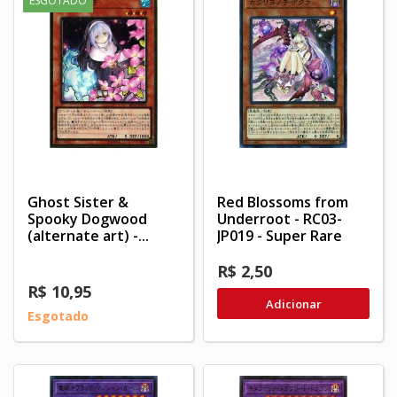
ESGOTADO
Ghost Sister &
Red Blossoms from
Spooky Dogwood
Underroot - RC03-
(alternate art) -...
JP019 - Super Rare
R$ 2,50
R$ 10,95
Adicionar
Esgotado