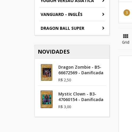
YUGIOH VERSAO ASIATICA
VANGUARD - INGLÊS
DRAGON BALL SUPER

Grid
NOVIDADES
Dragon Zombie - B5-
66672569 - Danificada
R$ 2,50
Mystic Clown - B3-
47060154 - Danificada
R$ 3,00