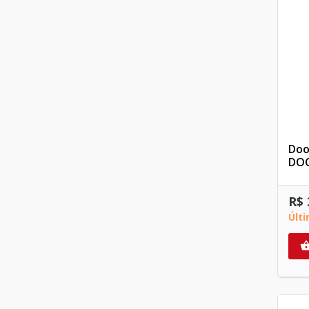
Doo
DO
R$ 
Últ