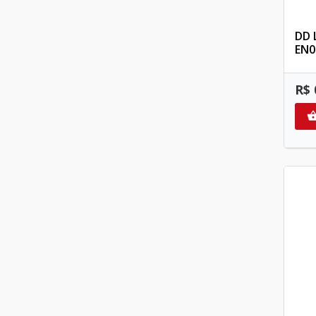
DD 
EN0
R$ 