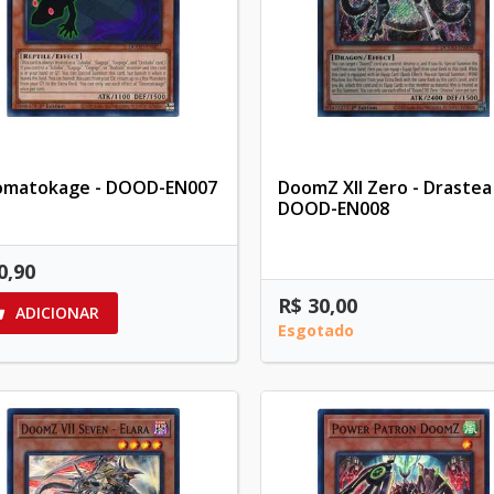
matokage - DOOD-EN007
DoomZ XII Zero - Drastea 
DOOD-EN008
0,90
R$ 30,00
ADICIONAR

Esgotado