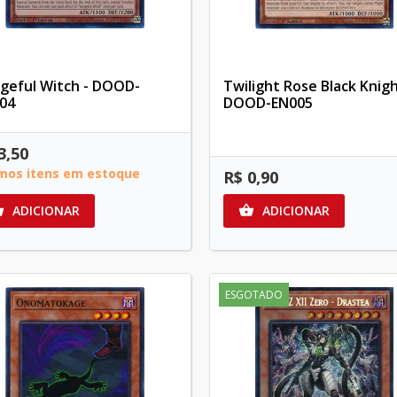
geful Witch - DOOD-
Twilight Rose Black Knigh
04
DOOD-EN005
3,50
imos itens em estoque
R$ 0,90
ADICIONAR
ADICIONAR


ESGOTADO