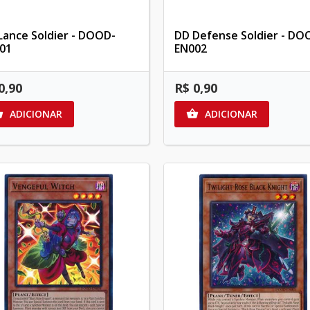
Lance Soldier - DOOD-
DD Defense Soldier - DO
01
EN002
0,90
R$ 0,90
ADICIONAR
ADICIONAR

