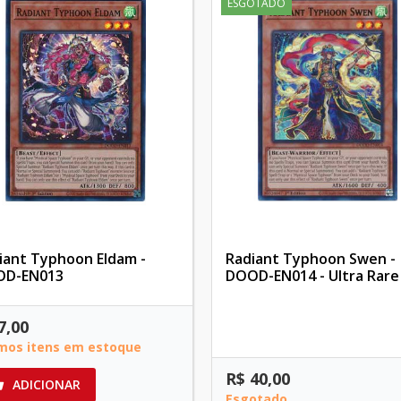
ESGOTADO
iant Typhoon Eldam -
Radiant Typhoon Swen -
OD-EN013
DOOD-EN014 - Ultra Rare
7,00
imos itens em estoque
R$ 40,00
ADICIONAR

Esgotado