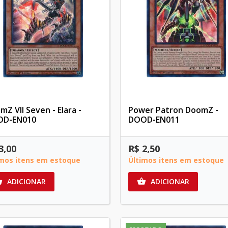
mZ VII Seven - Elara -
Power Patron DoomZ -
OD-EN010
DOOD-EN011
3,00
R$ 2,50
imos itens em estoque
Últimos itens em estoque
ADICIONAR
ADICIONAR

