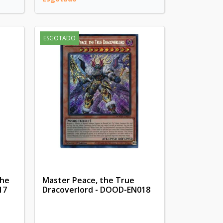
ESGOTADO
the
Master Peace, the True
17
Dracoverlord - DOOD-EN018