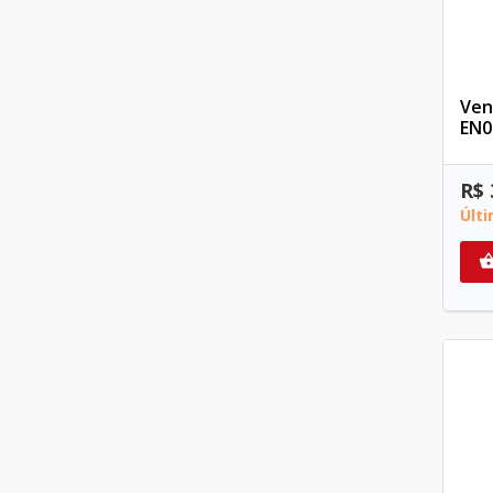
Ven
EN0
R$ 
Últ