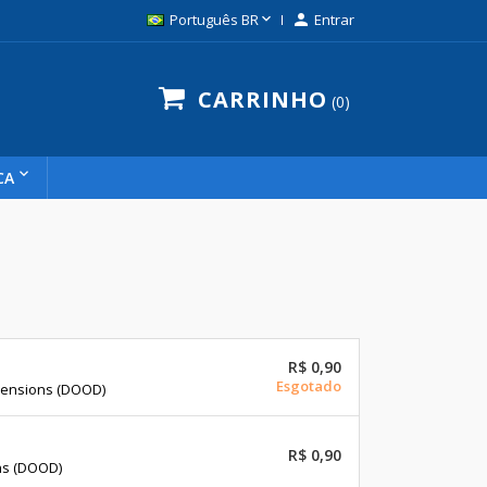

Português BR

Entrar
CARRINHO
0
CA
R$ 0,90
Esgotado
mensions (DOOD)
R$ 0,90
ns (DOOD)