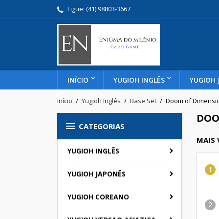
Ligue:
(41) 98803-3667
INÍCIO
YUGIOH INGLÊS
YUGIOH 
Início
Yugioh Inglês
Base Set
Doom of Dimensi
DOO

CATEGORIAS
MAIS
YUGIOH INGLÊS
YUGIOH JAPONÊS
YUGIOH COREANO