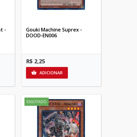
t -
Gouki Machine Suprex -
DOOD-EN006
R$ 2,25
ADICIONAR

ESGOTADO