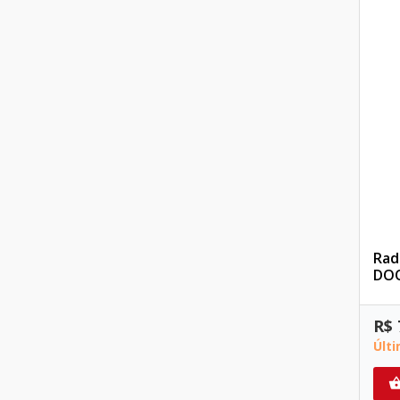
Rad
DO
R$ 
Últ