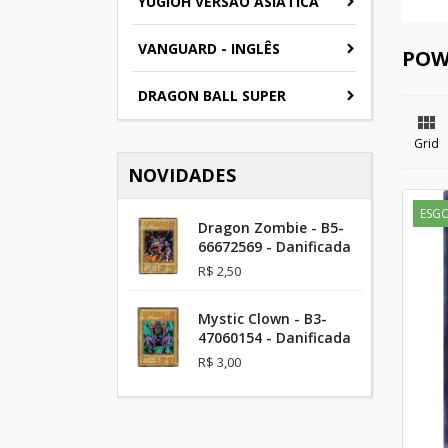
YUGIOH VERSAO ASIATICA
VANGUARD - INGLÊS
POWE
DRAGON BALL SUPER

Grid
NOVIDADES
ESG
Dragon Zombie - B5-
66672569 - Danificada
R$ 2,50
Mystic Clown - B3-
47060154 - Danificada
R$ 3,00