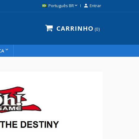

Português BR

Entrar
CARRINHO
0
CA