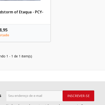
dstorm of Etaqua - PCY-
8,95
otado
indo 1 - 1 de 1 item(s)
s