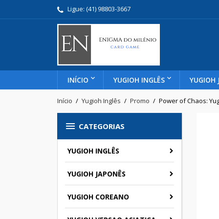
Ligue:
(41) 98803-3667
INÍCIO
YUGIOH INGLÊS
YUGIOH 
Início
Yugioh Inglês
Promo
Power of Chaos: Yug

CATEGORIAS
YUGIOH INGLÊS
YUGIOH JAPONÊS
YUGIOH COREANO