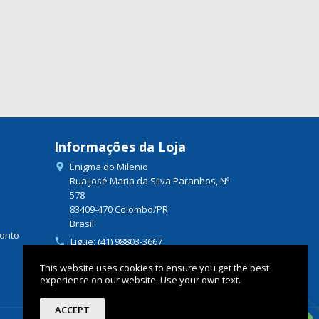
Informações da Loja
Enigma do Milenio

Rua José Maria da Silva Paranhos, Nº
578
83409-470 Colombo/PR
Brasil
onto
Ligue:
(41) 98803-3667

Envie um e-mail:

This website uses cookies to ensure you get the best
mail@enigmadomilenio.com.br
experience on our website. Use your own text.
ACCEPT