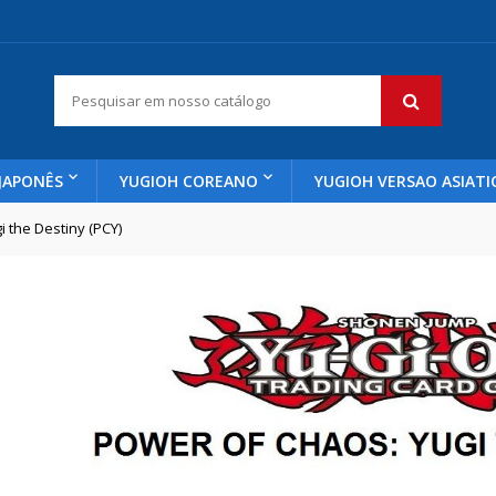
JAPONÊS
YUGIOH COREANO
YUGIOH VERSAO ASIATI
i the Destiny (PCY)