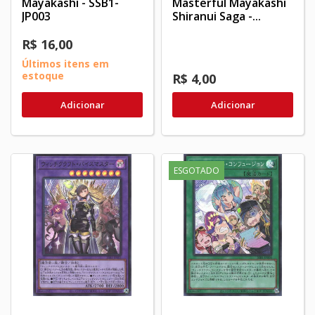
Mayakashi - SSB1-
Masterful Mayakashi
JP003
Shiranui Saga -...
R$ 16,00
Últimos itens em
estoque
R$ 4,00
Adicionar
Adicionar
ESGOTADO