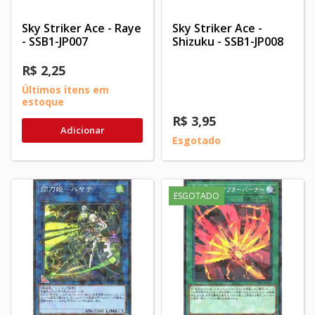
Sky Striker Ace - Raye
Sky Striker Ace -
- SSB1-JP007
Shizuku - SSB1-JP008
R$ 2,25
Últimos itens em
estoque
R$ 3,95
Adicionar
Esgotado
ESGOTADO