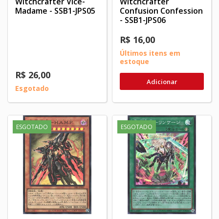
Witchcrafter Vice-
Witchcrafter
Madame - SSB1-JPS05
Confusion Confession
- SSB1-JPS06
R$ 16,00
Últimos itens em
estoque
R$ 26,00
Adicionar
Esgotado
ESGOTADO
ESGOTADO