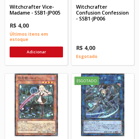
Witchcrafter Vice-
Witchcrafter
Madame - SSB1-JP005
Confusion Confession
- SSB1-JP006
R$ 4,00
Últimos itens em
estoque
R$ 4,00
Adicionar
Esgotado
ESGOTADO