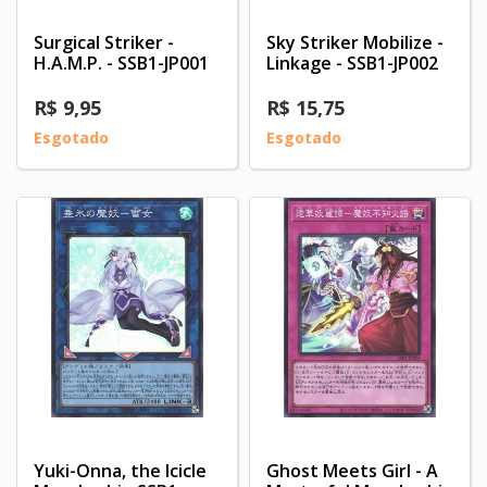
Surgical Striker -
Sky Striker Mobilize -
H.A.M.P. - SSB1-JP001
Linkage - SSB1-JP002
R$ 9,95
R$ 15,75
Esgotado
Esgotado
Yuki-Onna, the Icicle
Ghost Meets Girl - A