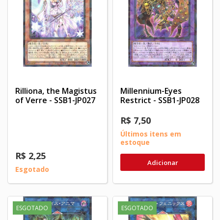
Rilliona, the Magistus
Millennium-Eyes
of Verre - SSB1-JP027
Restrict - SSB1-JP028
R$ 7,50
Últimos itens em
estoque
R$ 2,25
Adicionar
Esgotado
ESGOTADO
ESGOTADO