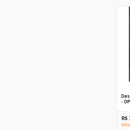
Des
- D
R$ 
Últ