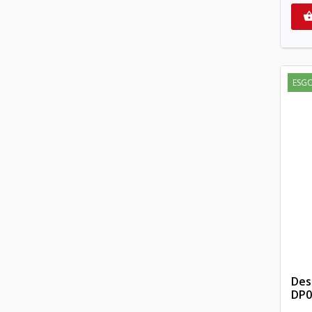
ESG
Des
DP0