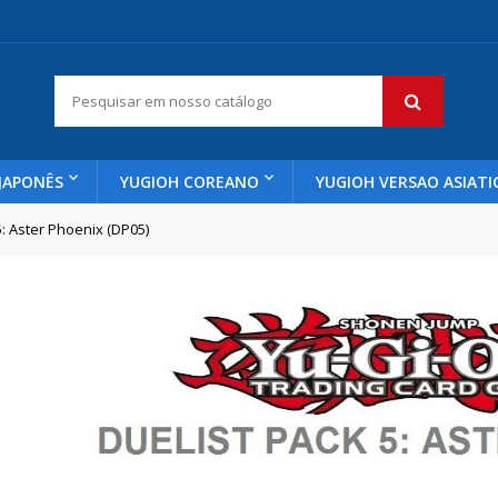
JAPONÊS
YUGIOH COREANO
YUGIOH VERSAO ASIATI
5: Aster Phoenix (DP05)