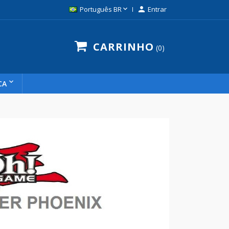

Português BR

Entrar
CARRINHO
0
CA