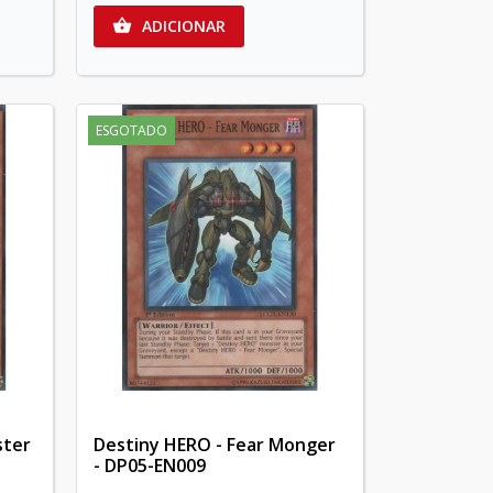
ADICIONAR

ESGOTADO
ster
Destiny HERO - Fear Monger
- DP05-EN009