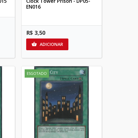
015
Clock Tower Prison - DP05-
EN016
R$ 3,50
ADICIONAR

ESGOTADO