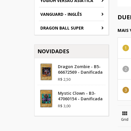
YUGIOH VERSAO ASIATICA
VANGUARD - INGLÊS
DUEL
DRAGON BALL SUPER
MAIS
NOVIDADES
Dragon Zombie - B5-
66672569 - Danificada
R$ 2,50
Mystic Clown - B3-
47060154 - Danificada
R$ 3,00

Grid