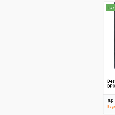
ESG
Des
DP0
R$ 
Esg