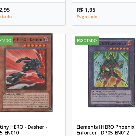
2,95
R$ 1,95
otado
Esgotado
OTADO
ESGOTADO
tiny HERO - Dasher -
Elemental HERO Phoenix
5-EN010
Enforcer - DP05-EN012