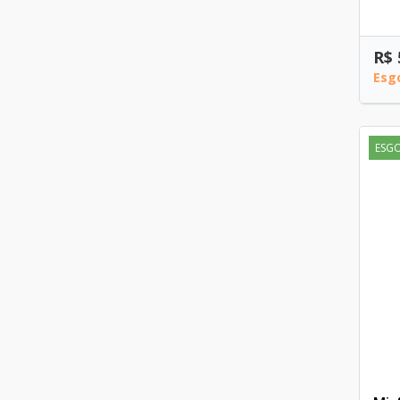
R$ 
Esg
ESG