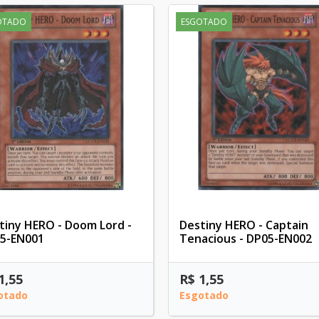
OTADO
ESGOTADO
tiny HERO - Doom Lord -
Destiny HERO - Captain
5-EN001
Tenacious - DP05-EN002
1,55
R$ 1,55
otado
Esgotado