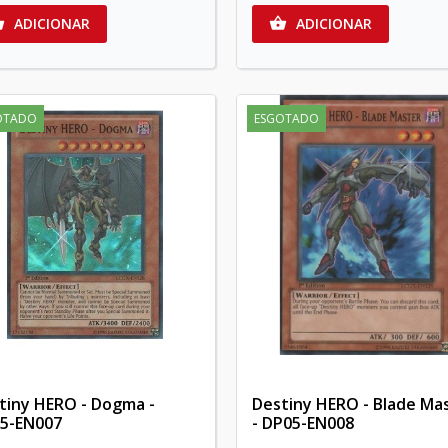
ADICIONAR
ADICIONAR


OTADO
ESGOTADO
tiny HERO - Dogma -
Destiny HERO - Blade Ma
5-EN007
- DP05-EN008