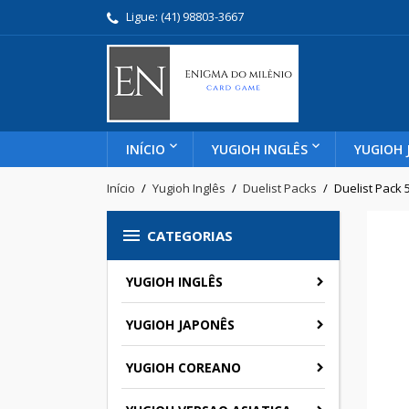
Ligue:
(41) 98803-3667
INÍCIO
YUGIOH INGLÊS
YUGIOH 
Início
Yugioh Inglês
Duelist Packs
Duelist Pack 

CATEGORIAS
YUGIOH INGLÊS
YUGIOH JAPONÊS
YUGIOH COREANO