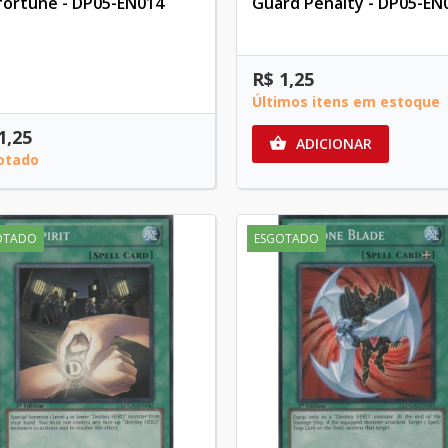
fortune - DP05-EN014
Guard Penalty - DP05-EN
R$ 1,25
Últimos itens em estoque
1,25
ADICIONAR

otado
OTADO
ESGOTADO