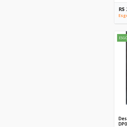
R$ 
Esg
ESG
Des
DP0