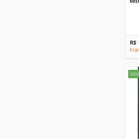
Mis
R$ 
Esg
ESG