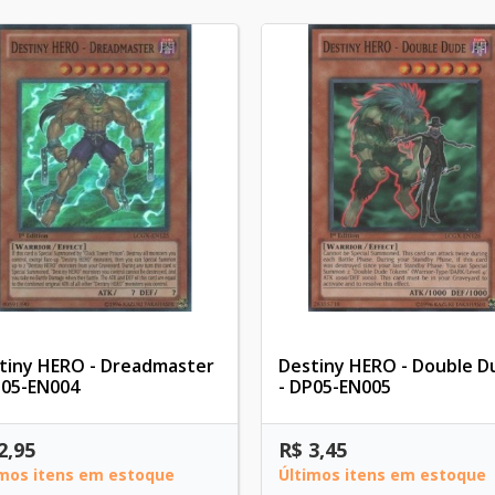
tiny HERO - Dreadmaster
Destiny HERO - Double D
P05-EN004
- DP05-EN005
2,95
R$ 3,45
imos itens em estoque
Últimos itens em estoque