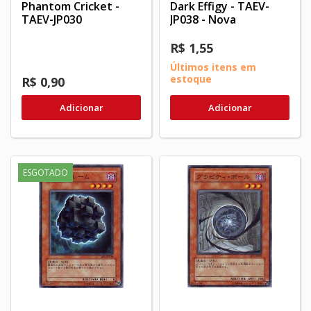
Phantom Cricket -
Dark Effigy - TAEV-
TAEV-JP030
JP038 - Nova
R$ 1,55
Últimos itens em
estoque
R$ 0,90
Adicionar
Adicionar
ESGOTADO